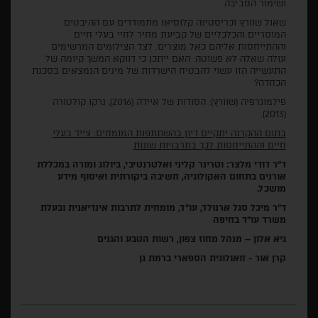
ושימור הסביבה.
שאול שוורץ וכריסטינה קלוסיאו מתמודדים עם ההיבטים
המוסריים והכלכליים של קביעת מחיר לחיי בעלי חיים
וההתייחסות אליהם כאל מוצרים. לצד הצילומים המרשימים
עולה שאלה לא פשוטה: האם ייתכן כי דווקא המשך קיומה של
התעשייה הזו עשוי להבטיח הישרדות של מינים הנמצאים בסכנת
הכחדה?
פילמוגרפיה (שוורץ): הסודות של איידה (2016), נרקו קולטורה
(2013).
בתום ההקרנה יתקיים דיון בהשתתפות המומחים:
צייד בעלי
חיים וההתייחסות לכך בתרבויות שונות
ד"ר דודי מלצר: וטרינר קליני ואלטרנטיבי, ביולוג ומורה במכללת
אורנים בתחום האקולוגיה, חשיבה ביקורתית ואיסוף מידע
מושכל.
ד"ר מיכל סגל ארנולד, עו"ד, מומחית לתרבות אינדיאנית ובעלת
משרד עו"ד בחיפה
גיא אלון – מנהל מחוז צפון, רשות הטבע והגנים
קרן אור - זואולוגית הספארי ברמת גן