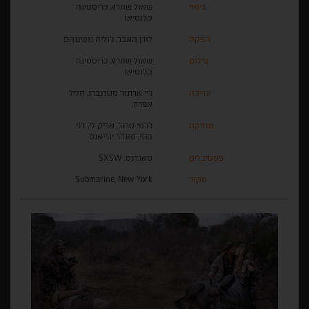
בימוי
שאול שוורץ, כריסטינה
קלוסיאו
הפקה
לורן האבר, ג'וליה נוטינגהם
צילום
שאול שוורץ, כריסטינה
קלוסיאו
עריכה
ג'יי ארתור סטרנברג, חליל
אפרת
מוזיקה
ג'רמי טרנר, אריק לי, דני
בנזי, סונדר יוריאנס
פסטיבלים
סאנדנס, SXSW
מקור
Submarine, New York