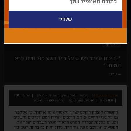
שאול שוורץ, כריסטינה קלוסיאו
תיעודי
איכות הסביבה
פוליטיקה
"זה אינו סיפור פשוט על צייד רשע מול חיית פרא
תמימה"
טיים
ארכיון - פסטיבל 33
בימוי: שאול שוורץ, כריסטינה קלוסיאו
ארה"ב 2017
108 דקות
אנגלית, אפריקאנס
תרגום לעברית, אנגלית
התשוקה חובקת העולם לצרוך ולאסוף אינה מוותרת, כך מסתבר,
גם על בעלי החיים. פילים, קרנפים ואריות הפכו לפרסים נחשקים
ומצוים בסכנת הכחדה. הסרט התעודי עטור השבחים חוקר את
הנושאים המורכבים של ציד חיות, גידול חיות בר בחוות לשם ציד