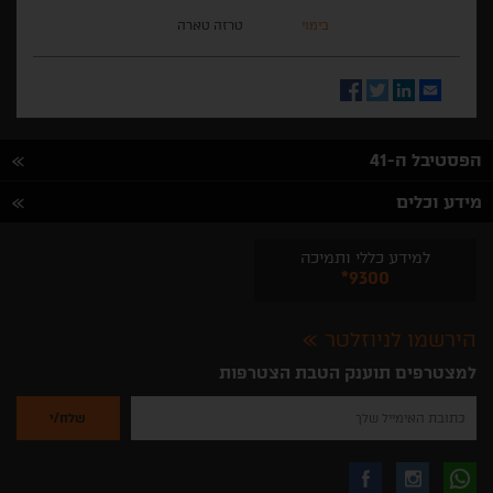
בימוי
טרזה טארה
Facebook
Twitter
LinkedIn
Email
הפסטיבל ה-41
מידע וכלים
למידע כללי ותמיכה
*9300
הירשמו לניוזלטר
למצטרפים תוענק הטבת הצטרפות
נא
להזין
את
כתובת
האימייל
לקבלת
עקבו
עקבו
שלך