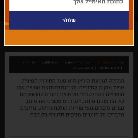
טרזה טארה
תיעודי
איכות הסביבה
פוליטיקה
ארכיון - פסטיבל 33
בימוי: טרזה טארה
צ'כיה 2008
20 דקות
צ'כית, אנגלית
תרגום לעברית
הגלולה למניעת היריון היא סמל החירות המינית.
אולם מהן השלכותיה של הגלולה?האם אנשים אכן
חופשיים בהחלטותיהם? נשים נתונות להשפעתם
של הורמונים סינתטיים. דגים משנים את מינם,
גברים סובלים מאי פוריות הולכת וגדלה, ומדענים
מדברים על חומרים מזיקים חדשים בסביבה.