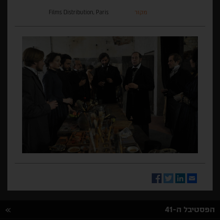
מקור
Films Distribution, Paris
Facebook
Twitter
LinkedIn
Email
הפסטיבל ה-41