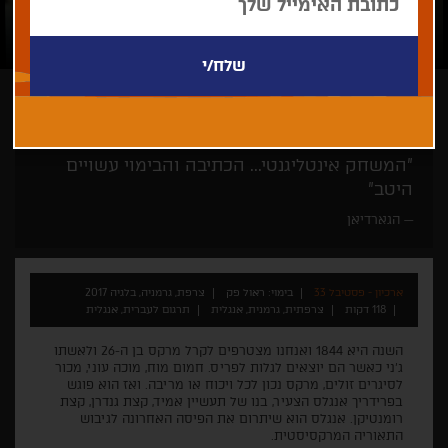
ראול פק
דרמה
היסטוריה
"המשחק אינטליגנטי... הכתיבה והבימוי עשויים
היטב"
הגארדיאן
ארכיון - פסטיבל 33
בימוי: ראול פק
צרפת, גרמניה, בלגיה 2017
118 דקות
צרפתית, גרמנית, אנגלית
תרגום לעברית, אנגלית
השנה היא 1844 ואנחנו מצטרפים לקרל מרקס בן ה-26 ולאשתו
ג'ני כאשר הם יוצאים לגלות לפריס. חמום מוח, מוכה עוני, מכור
לסיגרים זולים, מרקס נכון לכל ויכוח או מריבה. ואז הוא פוגש
בפרידריך אנגלס הצעיר, בנו של תעשיין אמיד, קצת גנדרן, קצת
רומנטיקן. אנגלס הוא שיתרום את הפיסה האחרונה לגיבוש
התאוריה המרקסיסטית.