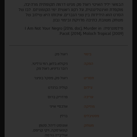
הבמאי יליד האיטי ראול פק מגיש דרמה תקופתית מרהיבה,
מוקפדת ואינטליגנטית, על רקע ראשית ימי הקומוניזם. לבו של
הסרט הוא הידידות בין שני הגברים, איכותו היא שילוב של
משחק משובח, כתיבה מדויקת ובימוי נבון.
פילמוגרפיה: I Am Not Your Negro (2016, doc), Murder in
Pacot (2014), Moloch Tropical (2009).
בימוי
ראול פק
הפקה
ניקולא בלאן, רמי גרליטי,
רובר גדיגיא, ראול פק
תסריט
ראול פק, פסקל בוניצר
צילום
קוליה ברנדט
עריכה
פרדריק ברוס
מוזיקה
אלכסיי אייגי
פסטיבלים
ברלין
משחק
אוגוסט דיהל, סטפן
קונארסקה, ויקי קריפס,
אוליבייה גורמה