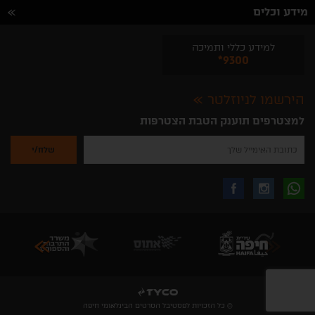
מידע וכלים
למידע כללי ותמיכה
*9300
הירשמו לניוזלטר
למצטרפים תוענק הטבת הצטרפות
נא
להזין
את
כתובת
האימייל
לקבלת
עקבו
עקבו
שלך
להרשמה
לקבלת
עידכונים
אחרינו
אחרינו
ניוזלטרים
מהאתר
בווצאפ
באינסטגרם
בפייסבוק
© כל הזכויות לפסטיבל הסרטים הבינלאומי חיפה