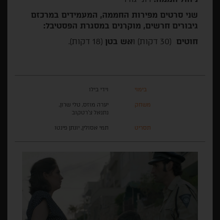
שני סרטים מפירות החממה, המעמידים במרכזם
גיבורים חרשים, מוקרנים במסגרת הפסטיבל:
חוטים
(30 דקות) ו
אש בטן
(18 דקות).
בימוי
וידי בילו
משחק
יערה מוזס, טלי שרון,
נתנאל צ'רטקוב
תסריט
תמי אסולין, יונתן פינטו