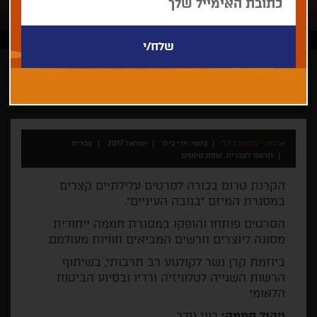
וידי בילו
במעמד היוצרים
ארכיון - פסטיבל 34
בימוי: וידי בילו
ישראל 2017
עברית
תרגום לעברית, שפת סימנים
הקרנת טרום בכורה לסרטים עלילתיים קצרים
במסגרת המיזם "בגובה העיניים".
הסרטים פותחו והופקו במסגרת חממה ייחודית
מסוגה ליוצרים חרשים המביאים חוויות מעולמם.
ביוזמת קרן גשר לקולנוע רב תרבותי, בשיתוף
הרשות השנייה לטלוויזיה ורדיו ובסיוע הביטוח
הלאומי
ניהול חממה:
רוני גודר