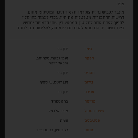
צפוי.
מעבר לכביש גר זיו צוקרמן, תלמיד תיכון ומוסיקאי מחונן.
דרישות ההתבגרות מטלטלות את חייו. בכדי לעמוד בהן עליו
להפוך לאדם אחר לחלוטין. המפגש בין שתי הדמויות ימחיש
כיצד משברים הם מנוע להרס וגם לצמיחה, לאלימות וגם לחסד.
בימוי
ירון שני
הפקה
נעמי לבארי, סער יוגב,
מיכאל רויטר
תסריט
ירון שני
צילום
ניצן לוטם, שי סקיף
עריכה
ירון שני
מוזיקה
בר גוטפריד
עיצוב פסקול
אביב אלדמע
פסטיבלים
ונציה
משחק
לליב סיון, בר גוטפריד