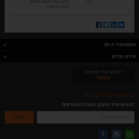
מקור
בלאק שיפ הפקות סרטים
בע"מ, תל אביב
Facebook
Twitter
LinkedIn
Email
הפסטיבל ה-41
מידע וכלים
למידע כללי ותמיכה
*9300
הירשמו לניוזלטר
למצטרפים תוענק הטבת הצטרפות
נא
להזין
את
כתובת
האימייל
לקבלת
עקבו
עקבו
שלך
להרשמה