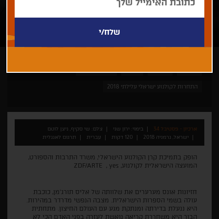
ירון שני
ישראלי
דרמה
פסטיבל ונציה
התחרות לקולנוע ישראלי עלילתי 2018
ארכיון - פסטיבל 34
בימוי: ירון שני
צלם: שי סקיף, ניצן לוטם
ישראל, גרמניה 2018
120 דקות
עברית
תרגום לאנגלית
הופק בתמיכת קרן הקולנוע הישראלי, משרד התרבות והספורט,
המועצה הישראלית לקולנוע, ZDF/ARTE , yes
חזיונות אונס מערערים את שלוותה של אליס תורג'מן, כוכבת
עולה בשמי הספרות הישראלית. מצבה הנפשי מדרדר במהירות.
היא ננעלת בדירתה ומנתקת מגע עם העולם החיצון. מתחתית
הבור היא משחררת קריאה נואשת לעזרה בפני האדם הכי לא