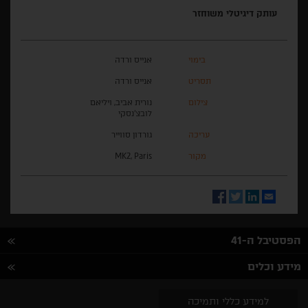
עותק דיגיטלי משוחזר
בימוי
אנייס ורדה
תסריט
אנייס ורדה
צילום
נורית אביב, ויליאם
לובצ'נסקי
עריכה
גורדון סווייר
מקור
MK2, Paris
Facebook
Twitter
LinkedIn
Email
הפסטיבל ה-41
מידע וכלים
למידע כללי ותמיכה