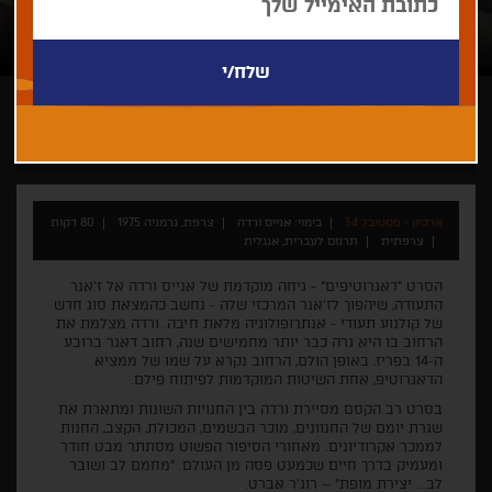
אנייס ורדה
תיעודי
קלאסיקה
הקרנת מחווה
ארכיון - פסטיבל 34
בימוי: אנייס ורדה
צרפת, גרמניה 1975
80 דקות
צרפתית
תרגום לעברית, אנגלית
הסרט "דאגרוטיפים" - גיחה מוקדמת של אנייס ורדה אל ז'אנר
התעודה, שיהפוך לז'אנר המרכזי שלה - נחשב כהמצאת סוג חדש
של קולנוע תעודי - אנתרופולוגיה מלאת חיבה. ורדה מצלמת את
הרחוב בו היא גרה כבר יותר מחמישים שנה, רחוב דאגר ברובע
ה-14 בפריז. באופן הולם, הרחוב נקרא על שמו של ממציא
הדאגרוטיפ, אחת השיטות המוקדמות לפיתוח פילם.
בסרט רב הקסם מסיירת ורדה בין החנויות השונות ומתארת את
שגרת יומם של החנוונים, מוכר הבשמים, המכולת, הקצב, החנות
לממכר אקרודיונים. מאחורי הסיפור הפשוט מסתתר מבט חודר
ומעמיק בדרך חיים שכמעט פסה מן העולם. "מחמם לב ושובר
לב... יצירת מופת" – רוג'ר אברט.