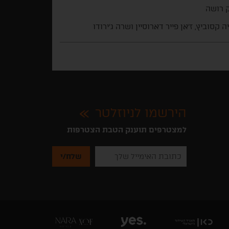
 רושה
ה קסוביץ, ז'אן פייר דארוסיין ושרה ג'ירודו
הירשמו לניוזלטר
למצטרפים תוענק הטבת הצטרפות
נא
להזין
את
כתובת
האימייל
שלך
להרשמה
לקבלת
ניוזלטרים