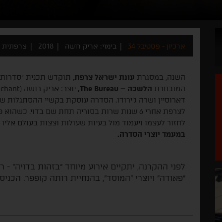
ארכיון - פסטיבל 34
בימוי: אריק רושה
2018
צרפתית
השנה, במסגרת
עונת ישראל צרפת
המובחרת
הלשכה –
The Bureau
,
יוצר: אריק רושה (
ichant
דארוסיין ושרה ג'ירודו. הסדרה עוסקת בקשיי ההסתגלות ש
לצרפת אחרי 6 שנות שרות בסוריה תחת שם בדוי.
לחזור לעצמו ויעמוד מול בעיות שעולות וצצות בעולם אליו הוא חוזר. 2-3 מפרקי הסדרה 
במעמד יוצרי הסדרה.
לפני ההקרנה, יתקיים אירוע מיוחד "בזהות בדויה" - רב
"פאודה" ויוצרי "המוסד", בהנחיית רותה קופפר. הכני