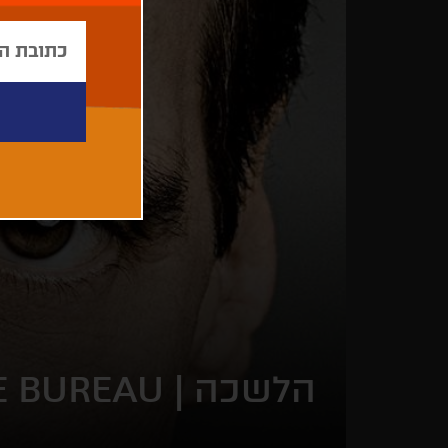
הלשכה |
E BUREAU