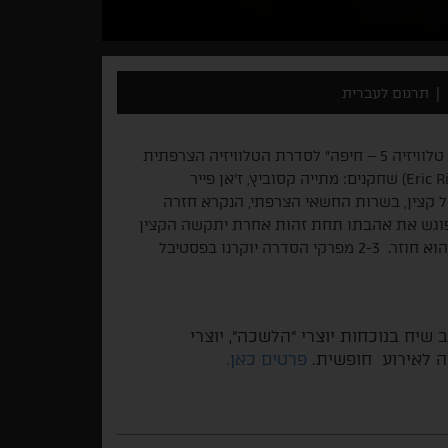
תרגום לעברית
, תוקדש תכנית "סדרות טלוויזיה 5 – חיפה" לסדרת הטלוויזיה הצרפתית
Eric R
) שחקנים: מתייה קסוביץ, ז'אן פייר
ל קצין, בשרות החשאי הצרפתי, הנקרא חזרה
 כשהוא פוגש את אהבתו תחת זהות אחרת יתקשה הקצין
יוקרנו בפסטיבל
 שיח בנוכחות יוצרי "הלשכה", יוצרי
סה לאירוע חופשית.
פרטים כאן.