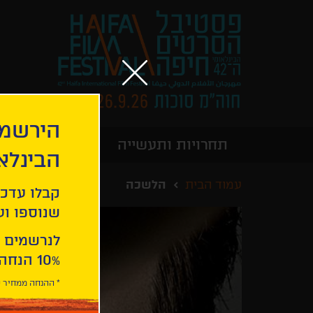
הירשמו
תחרויות ותעשייה
מידע כללי
הבינלא
עמוד הבית
הלשכה
קבלו עדכו
שנוספו ועו
לנרשמים 
10% הנחה ברכישת 2 כרטיסים לסרטי הפסטיבל .
* ההנחה ממחיר כ