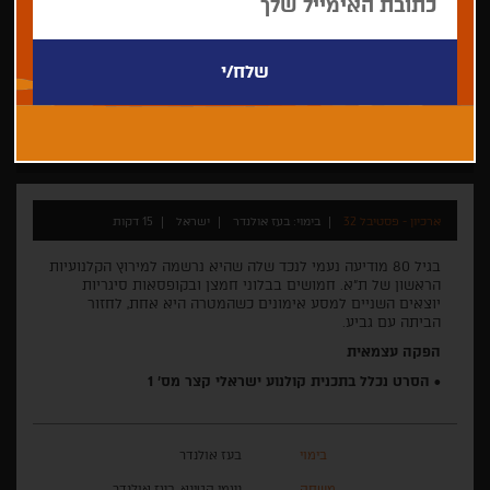
בעז אולנדר
התחרות לקולנוע ישראלי קצר 2016
תיעודי
ארכיון - פסטיבל 32
בימוי: בעז אולנדר
ישראל
15 דקות
בגיל 80 מודיעה נעמי לנכד שלה שהיא נרשמה למירוץ הקלנועיות
הראשון של ת"א. חמושים בבלוני חמצן ובקופסאות סיגריות
יוצאים השניים למסע אימונים כשהמטרה היא אחת, לחזור
הביתה עם גביע.
הפקה עצמאית
• הסרט נכלל בתכנית קולנוע ישראלי קצר מס' 1
בימוי
בעז אולנדר
משחק
נעמי קטינא, בעז אולנדר