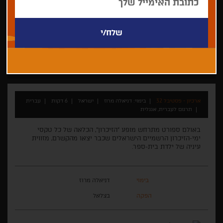
דניאלה מרוז
אנימציה
ארכיון - פסטיבל 32
בימוי: דניאלה מרוז
ישראל
6 דקות
עברית
תרגום לעברית, אנגלית
באולם ספורט מתרחש מופע "הזיכרון", הכלאה של כל טקסי
ימי-הזיכרון הרשמיים הישראלים שכבר יצאו מהקשרם, מזווית
עיניה של ילדת בית-ספר.
בימוי
דניאלה מרוז
הפקה
בצלאל