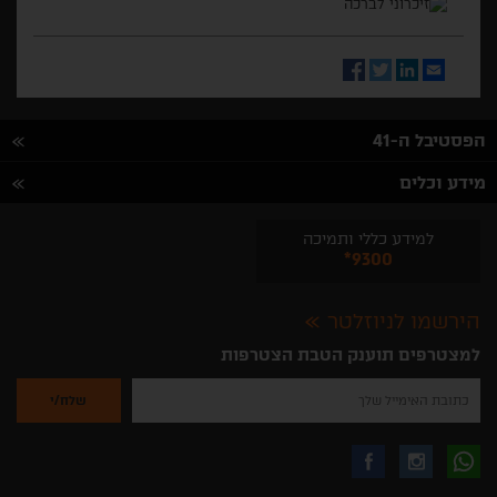
Facebook
Twitter
LinkedIn
Email
הפסטיבל ה-41
מידע וכלים
למידע כללי ותמיכה
*9300
הירשמו לניוזלטר
למצטרפים תוענק הטבת הצטרפות
נא
להזין
את
כתובת
האימייל
לקבלת
עקבו
עקבו
שלך
להרשמה
לקבלת
עידכונים
אחרינו
אחרינו