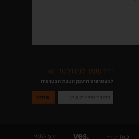
הירשמו לניוזלטר
למצטרפים תוענק הטבת הצטרפות
נא
להזין
את
כתובת
האימייל
שלך
להרשמה
לקבלת
ניוזלטרים