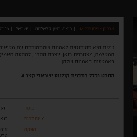
ארכיון - פסטיבל 32
בימוי: רואן סלאלחה
ישראל
15 דקות
ג'נאת היא סטודנטית לאמנות שמתמודדת עם מציאות
המצלמה, מצטרפת רואן, יוצרת הסרט, למסעה האמיץ 
באמצעות האמנות שלהן.
הסרט נכלל בתכנית קולנוע ישראלי קצר 4
בימוי
רואן
משתתפים
ג׳נא
הפקה
אורנ
טבעו