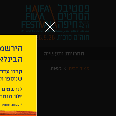
הירשמו
תחרויות ותעשייה
מידע כללי
הבינלא
עמוד הבית
ג'נאת
קבלו עדכו
שנוספו ועו
לנרשמים 
10% הנחה ברכישת 2 כרטיסים לסרטי הפסטיבל .
* ההנחה ממחיר כ