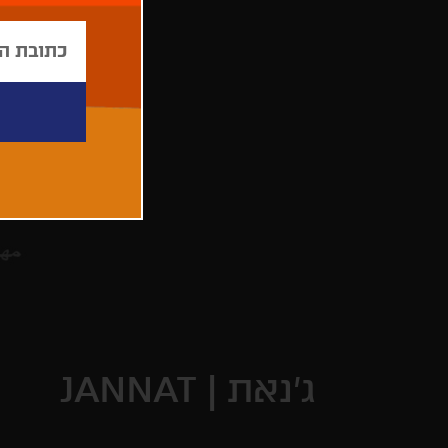
ג'נאת |
JANNAT