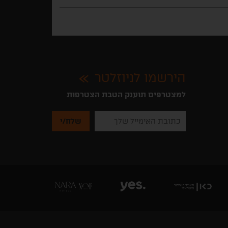
הירשמו לניוזלטר
למצטרפים תוענק הטבת הצטרפות
נא
להזין
את
כתובת
האימייל
שלך
להרשמה
לקבלת
ניוזלטרים
מהאתר