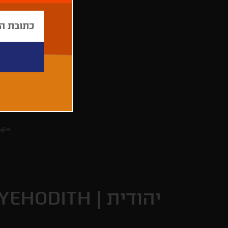
יהודית |
YEHODITH