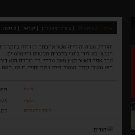
ארכיון - פסטיבל 32
בימוי: דניאל גרון
ישראל
8 דקות
יהודית, נערה יהודייה אשר אהבתה הגדולה ביותר היא
הנפשי בא לידי ביטוי בדברים הקטנים והיומיומיים.
ערב אחד כאשר קצין נאצי מבחין בה רוקדת הוא דורש
הוא מצווה עליה לעמוד לילה שלם יחפה בשלג. האם 
בימוי
דניא
הפקה
מכלל
הופק בתמיכת
קרן 