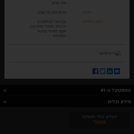
אחי-מרים
הפקה
גם סרטים, תל אביב
הופק בתמיכת
קרן גשר לקולנוע רב
תרבותי, מפעל הפיס, קרן
מקור לסרטי קולנוע
וטלוויזיה
Facebook
Twitter
LinkedIn
Email
הפסטיבל ה-41
מידע וכלים
למידע כללי ותמיכה
*9300