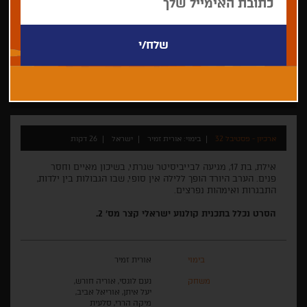
אורית זמיר
דרמה
התחרות לקולנוע ישראלי קצר 2016
ארכיון - פסטיבל 32
בימוי: אורית זמיר
ישראל
26 דקות
אילת, בת 17, מגיעה לבייביסיטר שגרתי, בשיכון מאיים וחסר
פנים. הערב היורד הופך ללילה אין סופי, שבו הגבולות בין ילדות,
התבגרות ואימהות נפרצים.
הסרט נכלל בתכנית קולנוע ישראלי קצר מס' 2.
בימוי
אורית זמיר
משחק
נעם לוגסי, אוריה חורש,
יעל איתן, אוריאל אביב,
מיקה הררי, סלעית