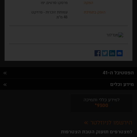
הפקה
פרסקו סרטים, יפו
הופק בתמיכת
עמותת זוכרות - פרויקט
48 מ"מ.
Facebook
Twitter
LinkedIn
Email
הפסטיבל ה-41
מידע וכלים
למידע כללי ותמיכה
*9300
הירשמו לניוזלטר
למצטרפים תוענק הטבת הצטרפות