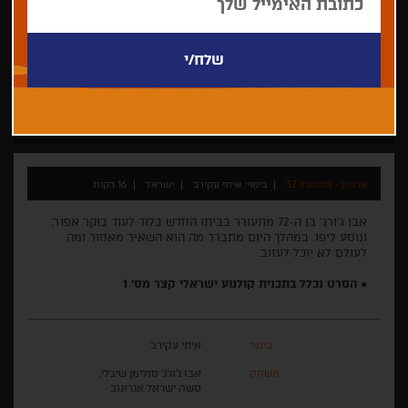
איתי עקירב
התחרות לקולנוע ישראלי קצר 2016
תיעודי
ארכיון - פסטיבל 32
בימוי: איתי עקירב
ישראל
16 דקות
אבו ג'ורג' בן ה-72 מתעורר בביתו החדש בלוד לעוד בוקר אפור,
ונוסע ליפו. במהלך היום מתברר מה הוא השאיר מאחור ומה
לעולם לא יוכל לעזוב.
• הסרט נכלל בתכנית קולנוע ישראלי קצר מס' 1
בימוי
איתי עקירב
משחק
אבו ג'ורג' סולימן שיבלי,
סשה ישראל אגרונוב