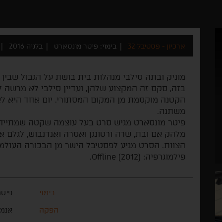
ארכיון - פסטיבל 32
בימוי: פיטר מונסארט
בלגיה 2016
מוניק ובתה סילבי מנהלות בית בושת על הגבול שבין
הקטנה מוקסמת מן המקום המסתורי. יום אחד היא ל
משתנה.
פיטר מונסארט מגיש סרט בעל עוצמה שקטה שמתייחס 
מלהק אם ובת, שרה ורטונגן ואסרה ואנדנבוש, לגלם את
הצוות. הסרט מגיע לפסטיבל הישר מן הבכורה העולמי
פילמוגרפיה: Offline (2012).
בימוי
פיטר
הפקה
אנמי