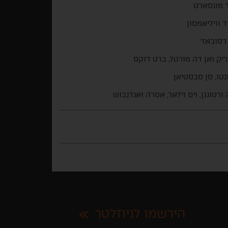
 מונסארט
ד וויליאמסון
דסובאז'
יק ואן דה מורטל, ברט דוקס
נטו, סן סבסטיאן
ורטונגן, וים וילאר, אסרה ואנדנבוש
הירשמו לניוזלטר