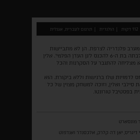
112 דקות
הולנדית
תרגום לעברית, אנגלית
 מערב פלנדריה לצרפת. הן לא מתביישות
בזה, סקס זה המקצוע שלהן, ועדיין סילבי לא מרשה לבתה בת ה-6 להכנס ל'גן העדן הפלמי'. אלין
א מצליחה להתגבר על הסקרנות והכל
לדמויות שלו ברגישות וללא ביקורת. הוא
 סילבי ואלין, וזוכה למשחק מצוין של כל
ת בפסטיבל טורונטו.
 מונסארט
 דיגריס, יאן דה קלרק, אלכסנדר ואנדפוט