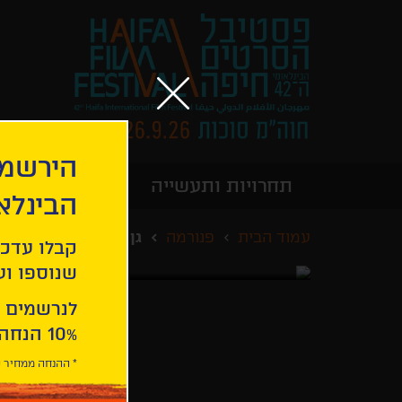
הירשמו
תחרויות ותעשייה
מידע כללי
הבינלא
עמוד הבית
פנורמה
גן עדן פְלֶמִי
קבלו עדכו
שנוספו ועו
לנרשמים 
10% הנחה ברכישת 2 כרטיסים לסרטי הפסטיבל .
* ההנחה ממחיר כ