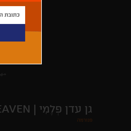
גן עדן פְלֶמִי |
EAVEN
פנורמה