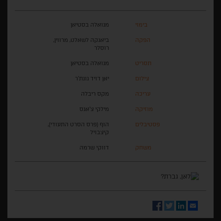
בימוי
מנואלה בסטיאן
הפקה
ביאנקה לשאלט, מרווין,
רוסלר
תסריט
מנואלה בסטיאן
צילום
יאן דויד גונת'ר
עריכה
מקס ריבלה
מוזיקה
מילקי צ'אנס
פסטיבלים
הוף (פרס הסרט התעודי),
קיצבויל
משחק
דווקי שרמה
Facebook
Twitter
LinkedIn
Email