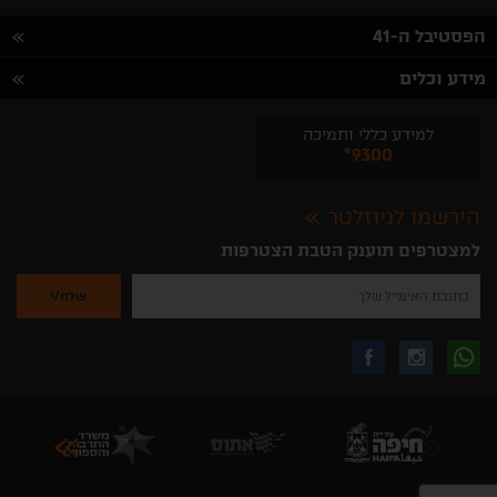
הפסטיבל ה-41
מידע וכלים
למידע כללי ותמיכה
*9300
הירשמו לניוזלטר
למצטרפים תוענק הטבת הצטרפות
נא
להזין
את
כתובת
האימייל
לקבלת
עקבו
עקבו
שלך
להרשמה
לקבלת
עידכונים
אחרינו
אחרינו
ניוזלטרים
מהאתר
בווצאפ
באינסטגרם
בפייסבוק