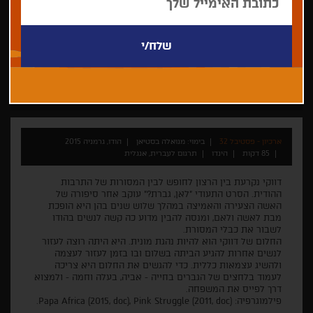
מנואלה בסטיאן
תיעודי
פטסיבל הוף
ארכיון - פסטיבל 32
בימוי: מנואלה בסטיאן
הודו, גרמניה 2015
85 דקות
הינדו
תרגום לעברית, אנגלית
דווקי נקרעת בין הרצון לחופש לבין המסורות של התרבות
ההודית. הסרט התעודי "לאן, גברת?" עוקב אחר סיפורה של
האשה הצעירה והאמיצה במהלך שלוש שנים בהן היא הופכת
מבת לאשה ולאם, ומנסה להבין מדוע כה קשה לנשים בהודו
לשבור את כבלי המסורת.
החלום של דווקי הוא להיות נהגת מונית. היא היתה רוצה לעזור
לנשים אחרות להגיע הביתה בשלום ובו בזמן לעזור לעצמה
ולהשיג עצמאות כללית. כדי להגשים את החלום היא צריכה
לעמוד בלחצים של הגברים בחייה - אביה, בעלה וחמה - ולמצוא
דרך לפייס את המשפחה.
פילמוגרפיה: Papa Africa (2015, doc), Pink Struggle (2011, doc).