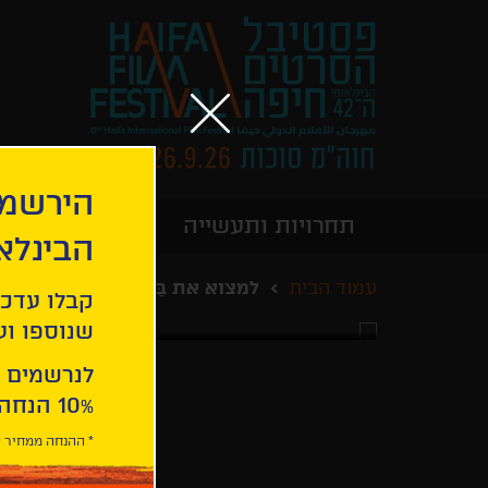
הירשמו
תחרויות ותעשייה
מידע כללי
הבינלא
עמוד הבית
למצוא את בַּאבֶּל
קבלו עדכו
שנוספו ועו
לנרשמים 
10% הנחה ברכישת 2 כרטיסים לסרטי הפסטיבל .
* ההנחה ממחיר כ