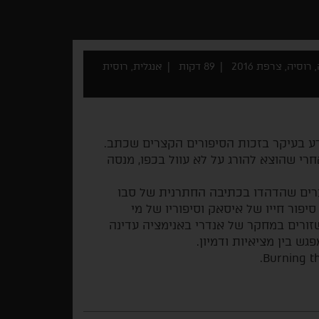
וסיה, צרפת 2016
89 דקות
אנגלית, רוסית
שנודע בעיקר בזכות הסיפורים הקצרים שכתב.
וב אחרי המהפכה של 1917. 75 שנה אחרי שהוצא להורג על לא עוול בכפו, מנסה
ערים שהדהדו בכתיבה החתרנית של סבו
יפור חייו של איסאק וסיפוריו של מי
שב לאחד מגדולי הסופרים הרוסים במאה ה-20 שזורים במחקר של אנדרי באנימציה עדינה
ש בין מציאיות ודמיון.