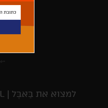
למצוא את בַּאבֶּל |
L