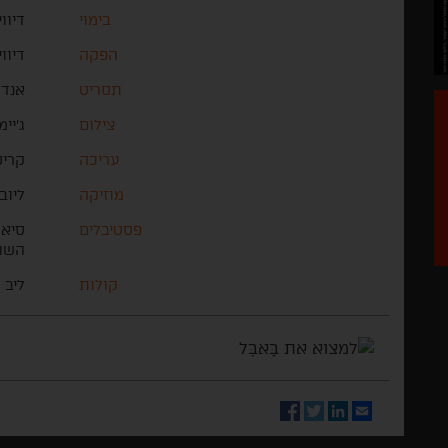
בימוי
דיוו
הפקה
דיוו
תסריט
אנדר
צילום
ג'יי
עריכה
קריס
מוזיקה
ליוב
פסטיבלים
סיאט
השופ
קולות
ליב 
Facebook
Twitter
LinkedIn
Email