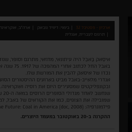
ארכיון - פסטיבל 32
בימוי: דיוויד נובאק
ארה"ב, אוקראינה, ר
תרגום לעברית, אנגלית
איסָאק בַּאבֶּל היה עיתונאי, מחזאי, מתרגם וסופר, 
באבל החל לכת
נכדו של איסאק להבין את המורשת שלו.
אנדרי מלאייב-באבל מביט בארועים ההיסטורים הסו
ובקונפליקטים שמסעירים היום את רוסיה ואוקראינה. ס
שנח
שמובילה את הצופים, כמו את הקוראים של באבל, למפג
פילמוגרפיה: Burning the Future: Coal in America (doc, 2008).
ההקרנה ב-20 באוקטובר במעמד היוצרים.