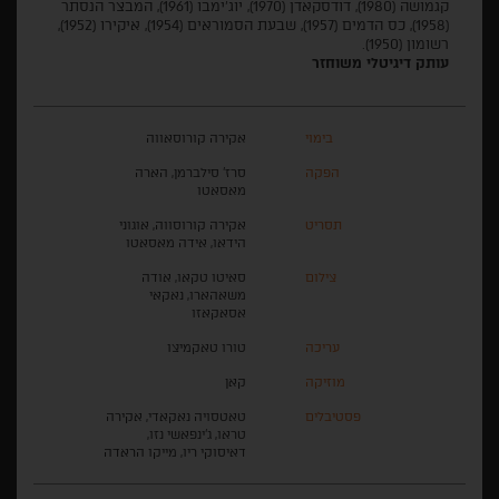
קגמושה (1980), דודסקאדן (1970), יוג'ימבו (1961), המבצר הנסתר
(1958), כס הדמים (1957), שבעת הסמוראים (1954), איקירו (1952),
רשומון (1950).
עותק דיגיטלי משוחזר
בימוי
אקירה קורוסאווה
הפקה
סרז' סילברמן, הארה
מאסאטו
תסריט
אקירה קורוסווה, אוגוני
הידאו, אידה מאסאטו
צילום
סאיטו טקאו, אודה
משאהארו, נאקאי
אסאקאזו
עריכה
טורו טאקמיצו
מוזיקה
קאן
פסטיבלים
טאטסויה נאקאדי, אקירה
טראו, ג'ינפאשי נזו,
דאיסוקי ריו, מייקו הראדה