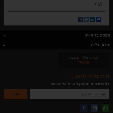
Facebook
Twitter
LinkedIn
Email
הפסטיבל ה-41
מידע וכלים
למידע כללי ותמיכה
*9300
הירשמו לניוזלטר
למצטרפים תוענק הטבת הצטרפות
נא
להזין
את
כתובת
האימייל
לקבלת
עקבו
עקבו
שלך
להרשמה