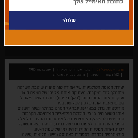
אקירה קורוסאווה
חיפה-קלאסיקס
עותק משוחזר
דרמה
ארכיון - פסטיבל 32
בימוי: אקירה קורוסאווה
יפן, צרפת 1985
162 דקות
יפנית
תרגום לעברית, אנגלית
יצירת המופת הקולנועית של אקירה קורוסאווה שואבת השראה
מ"המלך ליר" ו"מקבת", מעתיקה אותם אל יפן של המאה ה-16,
ועוקבת אחר התוהו ובוהו ("ראן" ביפנית) שנוצר כאשר פיאודל
קשיש מעביר את השלטון לשלושת בניו.
קורוסאווה, גדול במאי יפן, עבד על הסרט במהלך עשור והשלים
אותו כאשר היה בן 75. היכולת הויזואלית המדהימה, הקרבות
המבוימים להפליא, האינטימיות של אינטריגות החצר - כל אלה
הופכים את הסרט לאפוס טרגי של בגידה, רדיפת בצע ותשוקה
לכוח, ואחת מפסגות הקולנוע העולמי של שנות ה-80.
פילמוגרפיה נבחרת: רפסודיה באוגוסט (1991), חלומות (1990),