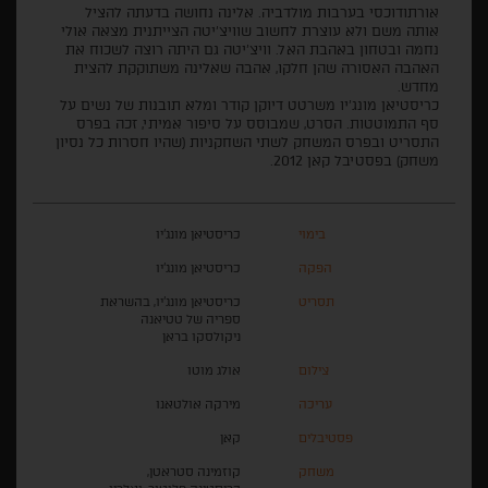
אורתודוכסי בערבות מולדביה. אלינה נחושה בדעתה להציל
אותה משם ולא עוצרת לחשוב שוויצ’יטה הצייתנית מצאה אולי
נחמה ובטחון באהבת האל. וויצ’יטה גם היתה רוצה לשכוח את
האהבה האסורה שהן חלקו, אהבה שאלינה משתוקקת להצית
מחדש.
כריסטיאן מונג'יו משרטט דיוקן קודר ומלא תובנות של נשים על
סף התמוטטות. הסרט, שמבוסס על סיפור אמיתי, זכה בפרס
התסריט ובפרס המשחק לשתי השחקניות (שהיו חסרות כל נסיון
משחק) בפסטיבל קאן 2012.
בימוי
כריסטיאן מונג'יו
הפקה
כריסטיאן מונג'יו
תסריט
כריסטיאן מונג'יו, בהשראת
ספריה של טטיאנה
ניקולסקו בראן
צילום
אולג מוטו
עריכה
מירקה אולטאנו
פסטיבלים
קאן
משחק
קוזמינה סטראטן,