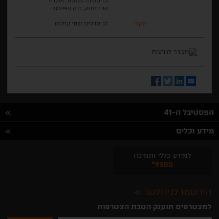
כריסטינה פלוטור, ואלריו
אנדריוטה, דנה טפאלגה
מקור
לב סרטים ובתי קולנוע
Facebook
Twitter
LinkedIn
Email
הפסטיבל ה-41
מידע וכלים
למידע כללי ותמיכה
*9300
הירשמו לניוזלטר
למצטרפים תוענק הטבת הצטרפות