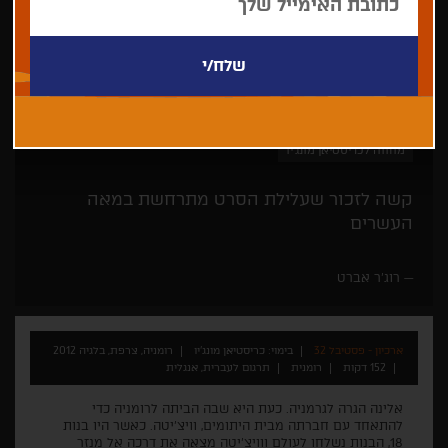
כריסטיאן מונג'יו
דרמה
פסטיבל קאן
מחווה לכריסטיאן מונג'יו
קשה לזכור שעלילת הסרט מתרחשת במאה
העשרים
רוג'ר אברט
ארכיון - פסטיבל 32
בימוי: כריסטיאן מונג'יו
רומניה, צרפת, בלגיה 2012
152 דקות
רומנית
תרגום לעברית, אנגלית
אלינה הגרה לגרמניה. כעת היא שבה הביתה לרומניה כדי
להתאחד עם חברתה מבית היתומים, וויצ’יטה. כאשר היו בנות
18, הבנות נשלחו לעולם ווויצ’יטה מצאה את דרכה אל מנזר