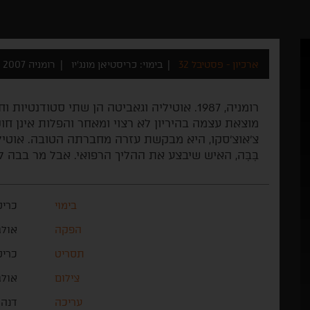
ארכיון - פסטיבל 32
בימוי: כריסטיאן מונג'יו
רומניה 2007
רומניה, 1987. אוטיליה וגאביטה הן שתי סטודנט
מוצאת עצמה בהיריון לא רצוי ומאחר והפלות אינן חו
צ'אוצ'סקו, היא מבקשת עזרה מחברתה הטובה. אוטיל
בֶּבֶּה, האיש שיבצע את ההליך הרפואי. אבל מר בבה
בימוי
כריס
הפקה
אולג
תסריט
כריס
צילום
אולג
עריכה
דנה 