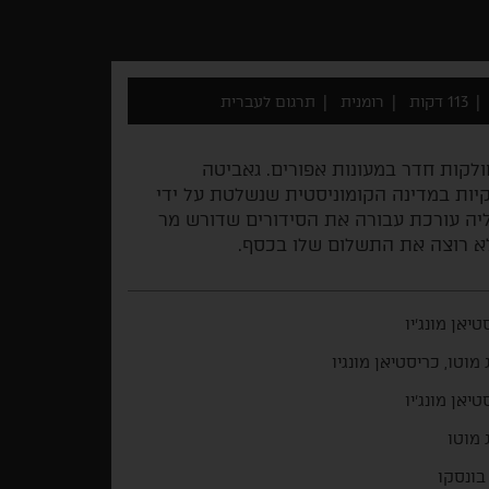
113 דקות
רומנית
תרגום לעברית
יות וחולקות חדר במעונות אפורים. גאביטה
קיות במדינה הקומוניסטית שנשלטת על ידי
יה עורכת עבורה את הסידורים שדורש מר
 לא רוצה את התשלום שלו בכסף.
טיאן מונג'יו
 מוטו, כריסטיאן מונגיו
טיאן מונג'יו
 מוטו
בונסקו