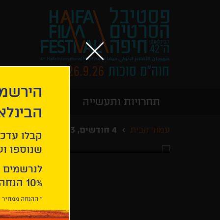
הירשמו
תחרויות ותעשייה
מידע כללי
הבינלא
עמוד הבית
4 חודשים, 3 שבועות ויומיים
קבלו עדכו
שנוספו ועו
לנרשמים 
10% הנחה ברכישת 2 כרטיסים לסרטי הפסטיבל .
* ההנחה ממחיר כ