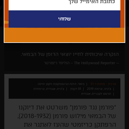
הלנה טרשטיקובה ויקוב היינה
פילם מואר - קולנוע על קולנוע
הוקרה איכותית לחייו יוצאי הדופן של הבמאי.
The Hollywood Reporter – הוליווד ריפורטר
ארכיון - פסטיבל 35
בימוי: הלנה טרשטיקובה ויקוב היינה
צ'כיה, צרפת 2019
81 דקות
צ'כית, אנגלית, צרפתית
תרגום לעברית, אנגלית
"פורמן נגד פורמן" משרטט את דיוקנו
של הבמאי מילוש פורמן (2018-1932),
הרפתקן כריזמטי שהעז לאתגר את