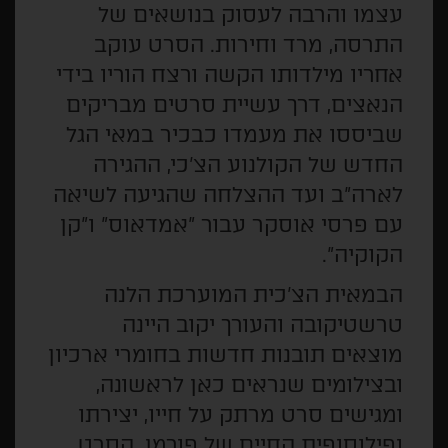
עצמו והרבה לעסוק בנושאים של
התרסה, מרד וחירות. הסרט עוקב
אחריו מילדותו הקשה ורצח הוריו בידי
הנאצים, דרך עשיית סרטים מבריקים
שביססו את מעמדו כבכיר במאי הגל
החדש של הקולנוע הצ'כי, ההגירה
לארה"ב ועד ההצלחה שהגיעה לשיאה
עם פרסי אוסקר עבור "אמדאוס" ו"קן
הקוקיה".
הבמאית הצ'כית המוערכת הלנה
טרשטיקובה והעורך יקוב היינה
מוצאים תובנות חדשות בחומרי ארכיון
ובצילומים שנראים כאן לראשונה,
ומגישים סרט מרתק על חייו, יצירתו
ופילוסופית החיים של פורמן. הסרט