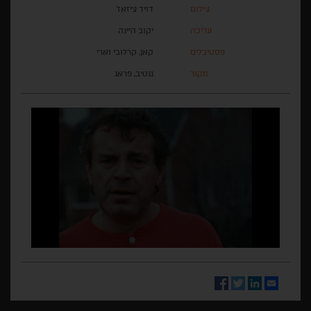
צילום
דויד ציזאז'
עריכה
יקוב היינה
פסטיבלים
קאן, קרלובי וארי
מקור
נגטיב, פראג
Facebook
Twitter
LinkedIn
Email