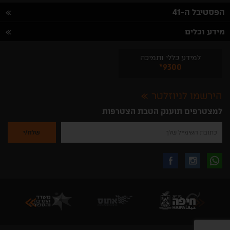
הפסטיבל ה-41
מידע וכלים
למידע כללי ותמיכה
*9300
הירשמו לניוזלטר
למצטרפים תוענק הטבת הצטרפות
נא
להזין
את
כתובת
האימייל
לקבלת
עקבו
עקבו
שלך
להרשמה
לקבלת
עידכונים
אחרינו
אחרינו
ניוזלטרים
מהאתר
בווצאפ
באינסטגרם
בפייסבוק