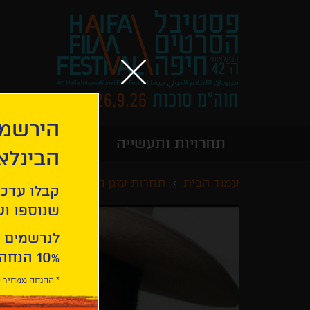
הירשמו
תחרויות ותעשייה
מידע כללי
הבינלא
עמוד הבית
תחרות עוגן הזהב
פַּר
קבלו עדכו
שנוספו ועו
לנרשמים 
10% הנחה ברכישת 2 כרטיסים לסרטי הפסטיבל .
* ההנחה ממחיר כ