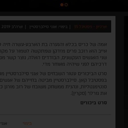
ארכיון - פסטיבל 35
בימוי: אנני סילברסטיין
ארה"ב 2019
אמה של כריס בכלא והנערה בת הארבע-עשרה חיה עם
אייב הוא רוכב פרים מזדקן שמתקשה לשמור על מקומו
שני האנשים העקשנים, הבודדים האלה, נוצר קשר מפ
דרכיהם לפני שיהיה מאוחר מדי.
סרט הביכורים עטור השבחים של אנני סילברסטיין מג
בפסטיבל קאן. סילברסטיין מביטה בחייהם של אנשי
סנטימנטליות, ונהנית ממשחק משובח של רוב מורגן כ"
את גורלו" (סקרין).
סרט ביכורים
בימוי
אנני