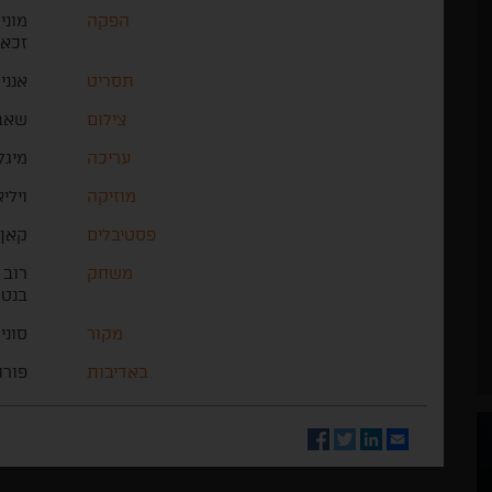
הפקה
מוני
זכאר
תסריט
אנני
צילום
שאבי
עריכה
מיגל
מוזיקה
וילי
פסטיבלים
קאן
משחק
רוב 
בנט, 
מקור
סוני
באדיבות
פורו
Facebook
Twitter
LinkedIn
Email