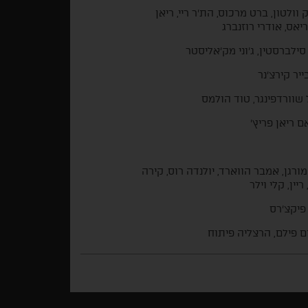
ק וולטון, ברט מרכוס, הת'ר ריי, ריאן
יאס, אודרי רוזנברג
 סילברסטין, ג'וני מק'אליסטר
יר קירצ'נר
 שוורדפינגר, טוד הולמס
אם ריאן פריץ'
מורגן, אמבר הווארד, יולנדה רוס, קירה
ריין, קלי וילר
 פיקצ'רס
ם פילם, הרצליה פיתוח