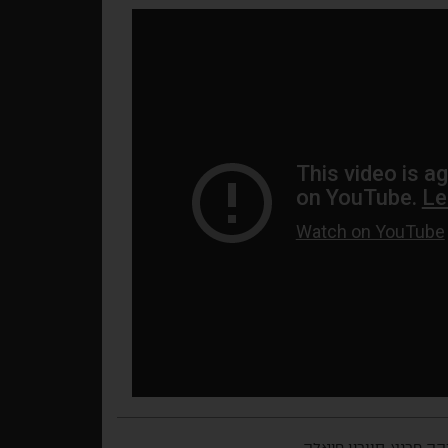
יקה פרנץ, סוורין פיאלה