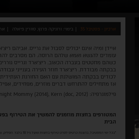
ארכיון - פסטיבל 35
בימוי: ורוניקה פרנץ, סוורין פיאלה
ארה"
איידן ומיה אינם יכולים לסבול את גרייס. אביהם ריצ
עומדים להנשא ואמא שלהם הרוסה. הם מסרבים להתיד
כשהם מחטטים בעברה הכאוב. ריצ'ארד וגרייס גוררים
בבקתה מבודדת. ריצ'ארד חוזר העירה בענייני עבודה,
לכודים בבקתה המושלגת עם האם החורגת העתידית. 
אז מתחילים להתרחש דברים מוזרים, מפחידים, אפילו 
פילמוגרפיה: (Goodnight Mommy (2014), Kern (doc, 2012.
המטורפים בחצות מוזמנים להמשיך את הטירוף בפא
הבית
*בכל ימי הפסטיבל, בהצגת כרטיס לסרט טירוף בחצות ומעל גיל 18 בלבד. הסליק, שדרות הנשיא 124.