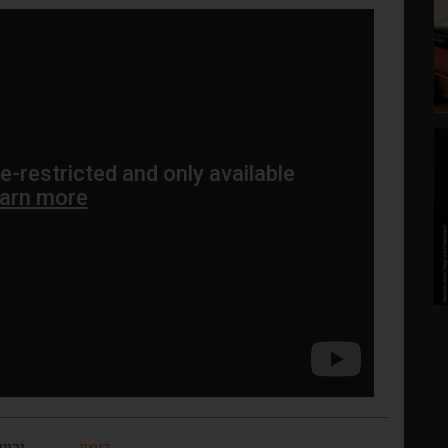
בימוי
ורונ