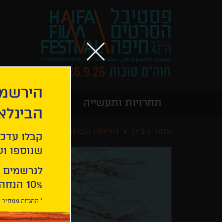
הירשמו
תחרויות ותעשייה
מידע כללי
הבינלא
עמוד הבית
הלילות הפרועים של חיפה
הב
קבלו עדכו
שנוספו ועו
לנרשמים 
10% הנחה ברכישת 2 כרטיסים לסרטי הפסטיבל .
* ההנחה ממחיר כ