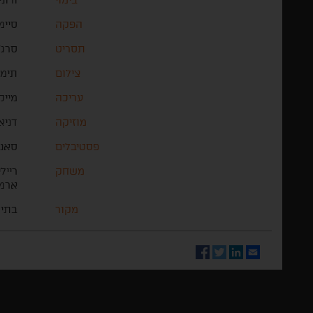
הפקה
סיימ
תסריט
סרג'
צילום
תימי
עריכה
מייק
מוזיקה
דניא
פסטיבלים
סאנד
משחק
ריילי
ארמי
מקור
בתי 
Facebook
Twitter
LinkedIn
Email