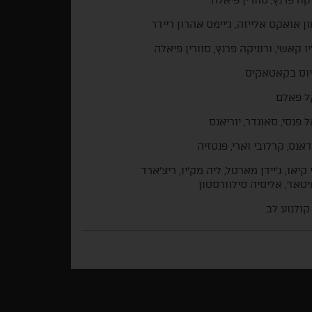
ון אואקס אלייזה, ג'יימס אהרון ריידר
יו קאשי, ורוניקה פרנץ, סוורין פיאלה
וס בקאטאקיס
ל פאלם
ל פנסי, סאונדר, יוריאנס
אנס, קרלובי וארי, פנטזיה
 קיאו, ג'יידן מארטל, ליה מק'יו, ריצ'ארד
טאז', אליסיה סילוורסטון
קולנוע לב