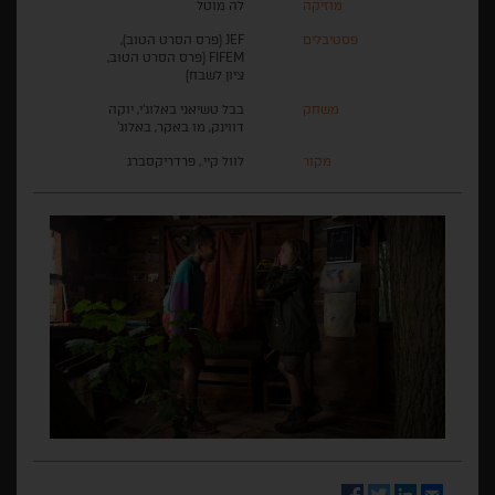
מוזיקה
לה מוטל
פסטיבלים
JEF (פרס הסרט הטוב),
FIFEM (פרס הסרט הטוב,
ציון לשבח)
משחק
בבל טשיאני באלוג'י, יוקה
דווינק, מו באקר, באלוג'
מקור
לוול קיי., פרדריקסברג
Facebook
Twitter
LinkedIn
Email