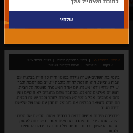
פרדריקה מיחום
ילדים
לכל המשפחה
ארכיון - פסטיבל 35
בימוי: פרדריקה מיחום
בלגיה, הולנד 2019
90 דקות
הולנדית
תרגום לעברית, אנגלית
בינטי בת השתים-עשרה נולדה בקונגו וחיה כל חייה בבלגיה עם
אביה ג'וביאל. היא חולמת להיות כוכבת יוטיוב מפורסמת וכבר
יש לה ערוץ וידאו משלה. יום אחד, המשטרה פושטת על הבית,
והשניים נאלצים להמלט. מסתבר שהם מהגרים לא חוקיים ואין
להם מסמכים. אבל בינטי לא ממהרת לוותר וכבר יש לה תכנית:
הם יוכלו להשאר בבלגיה אם ג'וביאל יתחתן עם אמו של אליאס,
ידידה הטוב.
פרדריקה מיחום מגישה דרמה חברתית מהנה, וגודשת את הסרט
בצבע, הומור, ידידות ואהבה. הבמאית מספרת שרצתה לעסוק
בסרטה הראשון ברב-תרבותיות של החברה וביכולת להגשים
חלומות.