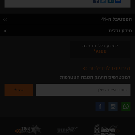
הפסטיבל ה-41
מידע וכלים
למידע כללי ותמיכה
*9300
הירשמו לניוזלטר
למצטרפים תוענק הטבת הצטרפות
נא
להזין
את
כתובת
האימייל
לקבלת
עקבו
עקבו
שלך
להרשמה
לקבלת
עידכונים
אחרינו
אחרינו
ניוזלטרים
מהאתר
בווצאפ
באינסטגרם
בפייסבוק