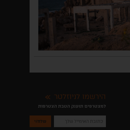
הירשמו לניוזלטר
למצטרפים תוענק הטבת הצטרפות
נא
להזין
את