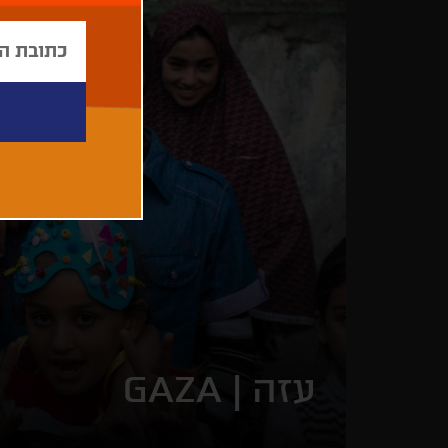
עזה |
GAZA