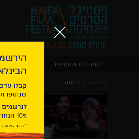
הירשמו
תחרויות ותעשייה
מידע כללי
הבינלא
עמוד הבית
עזה
קבלו עדכו
שנוספו ועו
לנרשמים 
10% הנחה ברכישת 2 כרטיסים לסרטי הפסטיבל .
* ההנחה ממחיר כ