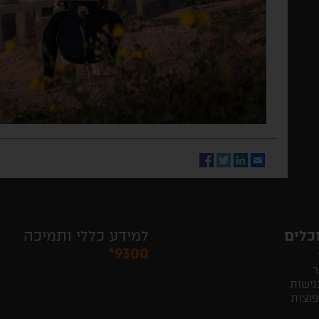
Facebook
Twitter
LinkedIn
Email
כלים
למידע כללי ותמיכה
*9300
ר
גישות
פוצות