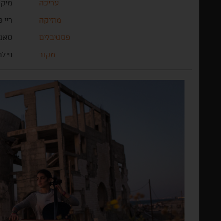
עריכה
מיק 
מוזיקה
ריי 
פסטיבלים
סאנד
מקור
פילמ