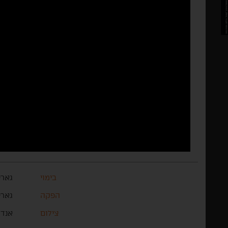
בימוי
גארי
הפקה
גארי
צילום
אנדר