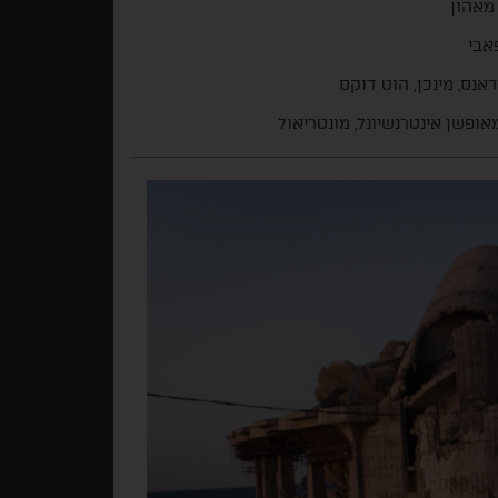
מאהון
פאבי
אנס, מינכן, הוט דוקס
אופשן אינטרנשיונל, מונטריאול