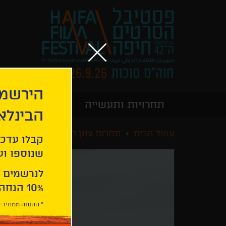
הירשמו
תחרויות ותעשייה
מידע כללי
הבינלא
עמוד הבית
תחרות עוגן הזהב
מרטין עדן
קבלו עדכו
שנוספו ועו
לנרשמים 
10% הנחה ברכישת 2 כרטיסים לסרטי הפסטיבל .
* ההנחה ממחיר כ