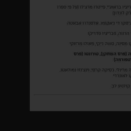
יציו בראוצ'י, פייטרו מרצ'לו (על פי ספרו
'ק לונדון)
'סקו די ג'אקומו, אלסנדרו אבאטה
 הרווה, פבריציו פדריקו
 מסינה, סשה ריקי, פאולו מרזוקי
ה (פרס השחקן), טורונטו (פרס
טפורמה)
 מרינלי, ג'סיקה קרסי, וינצ'נזו נמולאטו,
 לאונרדי
קולנוע לב