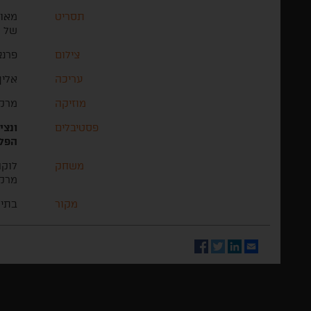
תסריט
מאור
של ג
צילום
פרנצ
עריכה
אלין
מוזיקה
מרקו
פסטיבלים
ונצי
הפל
משחק
לוקה
מרקו
מקור
בתי 
Facebook
Twitter
LinkedIn
Email