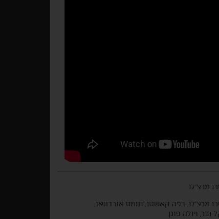
רו מרצ'לו
רו מרצ'לו, בפה קאשטו, תומס אורדונאו,
 ובר, ויולה פוגן