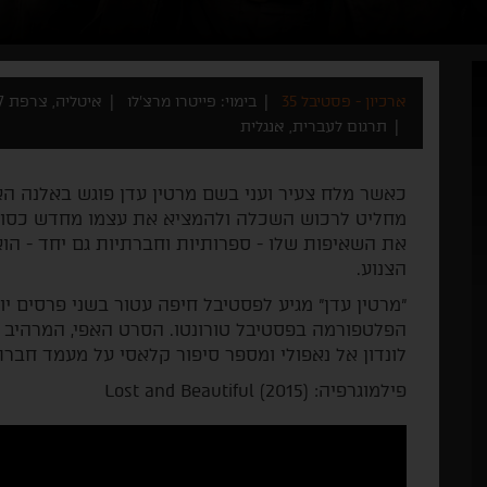
ארכיון - פסטיבל 35
בימוי: פייטרו מרצ'לו
איטליה, צרפת 2017
תרגום לעברית, אנגלית
כאשר מלח צעיר ועני בשם מרטין עדן פוגש באלנה האצ
מחליט לרכוש השכלה ולהמציא את עצמו מחדש כסופ
את השאיפות שלו - ספרותיות וחברתיות גם יחד - הוא
הצנוע.
"מרטין עדן" מגיע לפסטיבל חיפה עטור בשני פרסים י
הפלטפורמה בפסטיבל טורונטו. הסרט האפי, המרהיב ו
לונדון אל נאפולי ומספר סיפור קלאסי על מעמד חבר
פילמוגרפיה: Lost and Beautiful (2015)