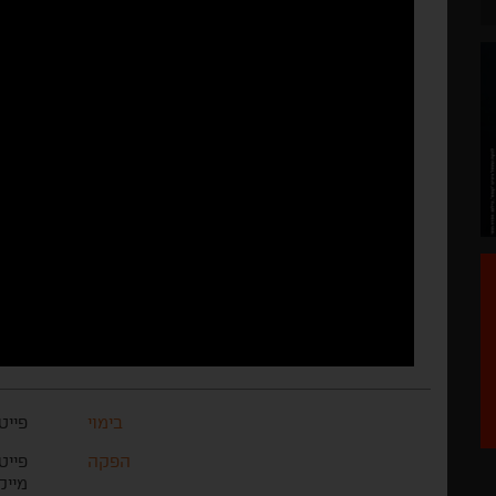
בימוי
פייט
הפקה
פייט
מייקל