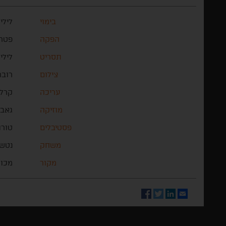
בימוי
לילי
הפקה
פטר 
תסריט
לילי
צילום
רובר
עריכה
קרלו
מוזיקה
גאב
פסטיבלים
טורו
משחק
נטשה
מקור
מכון
Facebook
Twitter
LinkedIn
Email