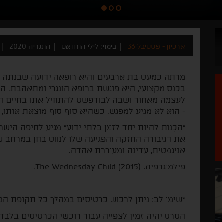
ארכיון - פסטיבל 36
בימוי: לילי הורוואט
הונגריה 2020
מרתה כמעט בת ארבעים והיא רופאה ידועה שבנתה לעצ
בכנס מקצועי, היא פוגשת ברופא הונגרי ומתאהבת. 
לעצמה מאחור ושבה לבודפשט להתחיל אתו בחיים חד
- הוא לא מגיע למפגש. כשהיא סוף סוף מוצאת אותו, 
"הֲכָנוֹת להיות יחד לזמן בלתי ידוע" מגיע לחיפה הי
את הגיבורה החזקה והפגיעה שלו לנווט בחן במרחב שב
אניגמטית, עדינה ומעוררת אהדה.
פילמוגרפיה: (The Wednesday Child (2015.
*שימו לב: ניתן לרכוש כרטיסים במהלך כל תקופת ה
הסרט יהיה זמין לצפייה עבור רוכשי הכרטיסים בלבד