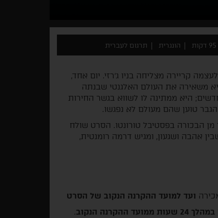
95 דקות
הונגרית
תרגום לעברית
מה קריירה מצליחה בניו ג'רזי. יום אחד,
היא משאירה את העולם האלגנטי שבנתה
שים; היא ממתינה לו לשווא בגשר החירות
הגבר טוען שהם מעולם לא נפגשו.
שר מן הבכורה בפסטיבל טורונטו. הסרט שולח
ין אהבה ושגעון, ומגיש דרמה רומנטית,
מכירה
ועד למועד ההקרנה הנקוב של הסרט
במהלך 24 שעות ממועד ההקרנה הנקוב
.