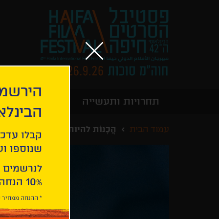
הירשמו
תחרויות ותעשייה
מידע כללי
הבינלא
עמוד הבית
הֲכָנוֹת להיות יחד לזמן בלתי ידו
קבלו עדכו
שנוספו ועו
לנרשמים 
10% הנחה ברכישת 2 כרטיסים לסרטי הפסטיבל .
* ההנחה ממחיר כ