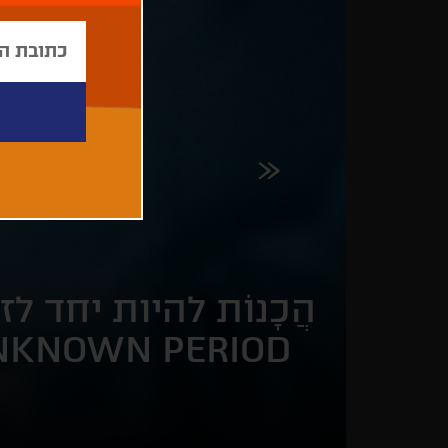
הֲכָנוֹת להיות יחד לז
UNKNOWN PERIOD