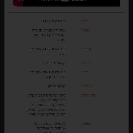
בימוי
פרננדה ואלאדז
הפקה
אסטריד רונדרו, פרננדה
ואלאדז, ג'ק זאגה, יוסי
זאגה
תסריט
פרננדה ואלאדז, אסטריד
רונדרו
צילום
קלאודיה בסריל
עריכה
פרננדה ואלאדז, אסטריד
רונדרו, סוזן קורדה
מוזיקה
קלאריס ינסן
פסטיבלים
סאנדנס (פרס חביב הקהל,
פרס התסריט), סן
סבסטיאן (פרס אופקים
לטיניים), ציריך (פרס הסרט
הטוב), קרלובי וארי, טוקיו
משחק
מרסדס הרננדז, דיוויד
אייסקס, חואן חסוס