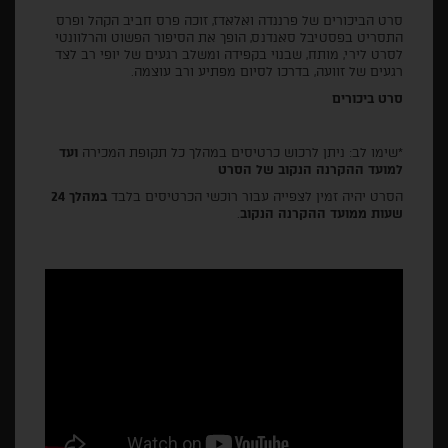
סרט הביכורים של פרננדה ואלאדז, זוכה פרס חביב הקהל ופרס
התסריט בפסטיבל סאנדנס, הופך את הסיפור הפשוט והרלוונטי
לסרט לירי, מותח, שבנוי בקפידה ומשלב רגעים של יופי רב לצד
רגעים של זוועה, בדרכו לסיום מפתיע ורב עוצמה.
סרט ביכורים
*שימו לב: ניתן לרכוש כרטיסים במהלך כל תקופת המכירה
ועד
למועד ההקרנה הנקוב של הסרט
הסרט יהיה זמין לצפייה עבור רוכשי הכרטיסים בלבד
במהלך 24
שעות ממועד ההקרנה הנקוב
.