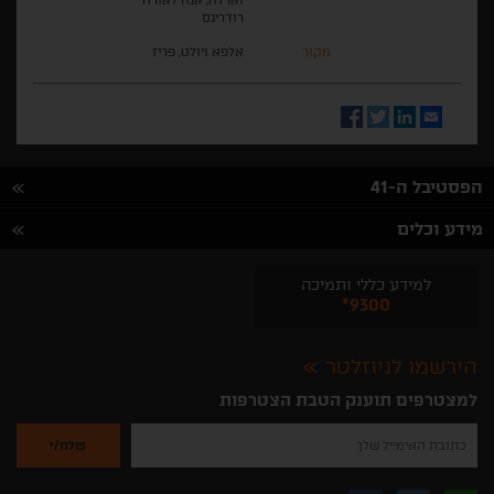
וארלה, אנה לאורה
רודריגס
מקור
אלפא ויולט, פריז
Facebook
Twitter
LinkedIn
Email
הפסטיבל ה-41
מידע וכלים
למידע כללי ותמיכה
*9300
הירשמו לניוזלטר
למצטרפים תוענק הטבת הצטרפות
נא
להזין
את
כתובת
האימייל