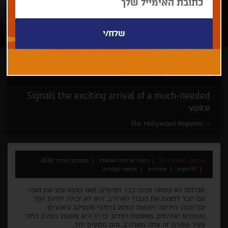
פרננדה ואלאדז
זוכי פרסים
Signals the exciting arrival of a much-needed
voice
The Hollywood Reporter
ארכיון - פסטיבל 36
בימוי: פרננדה ואלאדז
מקסיקו, ספרד 2020
97 דקות
ספרדית
תרגום לעברית
מגדלנה לא שמעה מבנה כבר חודשים, מאז שהוא עזב את העיר
עם חבר לחצות את הגבול לארה"ב. היא לא יכולה לחיות יותר
עם חוסר הידיעה ויוצאת למסע ברחבי מקסיקו, באזורים
שוממים ואלימים, מחפשת רמזים. בדרך היא פוגשת במיגל, בחור
צעיר שגורש זה עתה מארה"ב, והם נוסעים יחד.