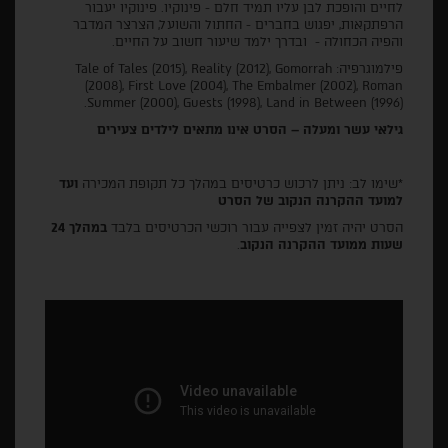
לחיים והופכת לבן עליו תמיד חלם - פינוקיו. פינוקיו יעבור
הרפתקאות, יפגוש בחברים - החתול והשועל, הצרצר המדבר
והפיה הכחולה - ובדרך ילמד שיעור חשוב על החיים.
פילמוגרפיה: Tale of Tales (2015), Reality (2012), Gomorrah
(2008), First Love (2004), The Embalmer (2002), Roman
Summer (2000), Guests (1998), Land in Between (1996).
גילאי עשר ומעלה – הסרט אינו מתאים לילדים צעירים
*שימו לב: ניתן לרכוש כרטיסים במהלך כל תקופת המכירה
ועד
למועד ההקרנה הנקוב של הסרט
הסרט יהיה זמין לצפייה עבור רוכשי הכרטיסים בלבד
במהלך 24
שעות ממועד ההקרנה הנקוב
.