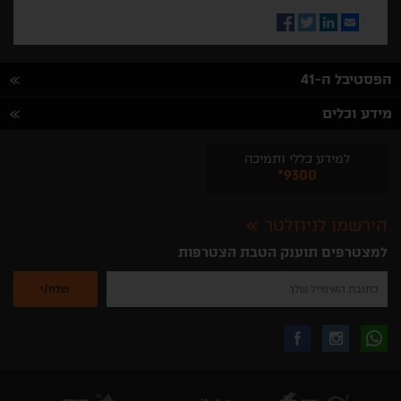
Facebook
Twitter
LinkedIn
Email
הפסטיבל ה-41
מידע וכלים
למידע כללי ותמיכה
*9300
הירשמו לניוזלטר
למצטרפים תוענק הטבת הצטרפות
נא
להזין
את
כתובת
האימייל
לקבלת
עקבו
עקבו
שלך
להרשמה
לקבלת
עידכונים
אחרינו
אחרינו
ניוזלטרים
מהאתר
בווצאפ
באינסטגרם
בפייסבוק