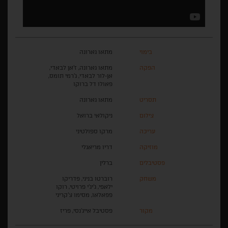
בימוי
מתאו גארונה
הפקה
מתאו גארונה, ז'אן לבאדי,
אן-לור לבאדי, ג'רמי תומס,
פאולו דל ברוקו
תסריט
מתאו גארונה
צילום
ניקולאי ברואל
עריכה
מרקו ספולטיני
מוזיקה
דריו מריאנלי
פסטיבלים
ברלין
משחק
רוברטו בניני, פדריקו
ילאפי, ג'יג'י פרויטי, רוקו
פפאלאו, מסימו צ'קריני
מקור
פסטיבל אייג'נסי, פריז