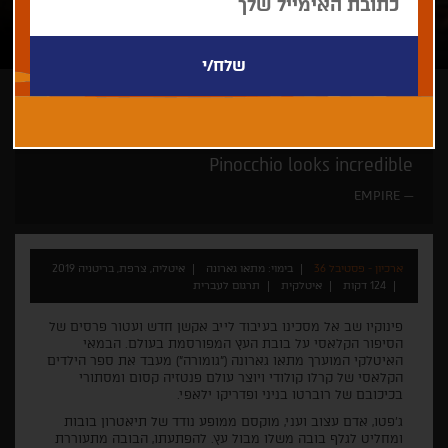
מתאו גארונה
לכל המשפחה
ספרים רבותי ספרים
Pinocchio looks incredible
EMPIRE
ארכיון - פסטיבל 36
בימוי: מתאו גארונה
איטליה, צרפת, בריטניה 2019
124 דקות
איטלקית
תרגום לעברית
פינוקיו שב אל מסכינו בעיבוד לייב אקשן חדש ועטור פרסים של
הסיפור הקלאסי על בובת העץ המפורסמת בעולם. הבמאי
האיטלקי המוערך מתאו גארונה ("גומורה") מעבד את ספר הילדים
הקלאסי של קרלו קולודי ויוצר עולם פנטזיה קסום ומסתורי
בכיכובם של רוברטו בניני ופדריקו ילאפי.
ג'פטו, אדם עצוב ועני, מוקסם ממופע נודד של תיאטרון בובות
ומחליט לגלף בובה משלו מבול עץ. להפתעתו, הבובה מתעוררת