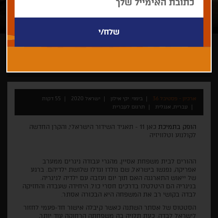
יקי אילון
ארכיון - פסטיבל 36
בימוי: יקי אילון
ישראל 2020
55 דקות
עברית, אנגלית
תרגום לעברית
הופק בתמיכת
כאן 11 - תאגיד השידור הישראלי, והקרן החדשה
לקולנוע וטלוויזיה
ההורים לבית משפחת אסיין, מהגרי עבודה ניגרים ממערב
אפריקה, נפגשו בישראל, שם נולדו וגדלו שלושת ילדיהם. ברגע
של ייאוש התארגנה האם תוך יום ועזבה עם ילדיה לניגריה.
בניגריה הם היטלטלו בדרכים חסרי כול. היחידה שעבדה והחזיקה
לבדה בקושי רב את המשפחה היא הבכורה אסתר.
הסטטוס של אסתר השתנה כאשר קיבלה אישור חד-פעמי לחזור
לישראל לבדה. כעת תלויה בה משפחתה הרחוקה עוד יותר,