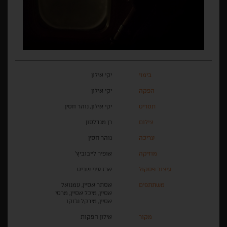
בימוי
יקי אילון
הפקה
יקי אילון
תסריט
יקי אילון, נוהר חסין
צילום
רן מנדלסון
עריכה
נוהר חסין
מוזיקה
אופיר לייבוביץ'
עיצוב פסקול
ארז עיני שביט
משתתפים
אסתר אסיין, עמנואל
אסיין, מיכל אסיין, מרסי
אסיין, מירקל נג׳וקו
מקור
אילון הפקות