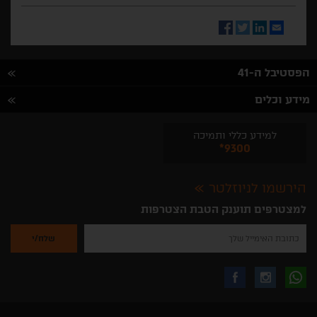
Facebook
Twitter
LinkedIn
Email
הפסטיבל ה-41
מידע וכלים
למידע כללי ותמיכה
*9300
הירשמו לניוזלטר
למצטרפים תוענק הטבת הצטרפות
נא
להזין
את
כתובת
האימייל
לקבלת
עקבו
עקבו
שלך
להרשמה
לקבלת
עידכונים
אחרינו
אחרינו
ניוזלטרים