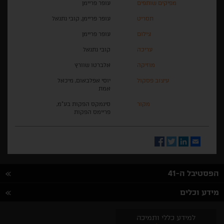
מפיקים שותפים
עופר פריימן
תסריט
עופר פריימן, קובי נתנאל
צילום
עופר פריימן
עריכה
קובי נתנאל
מוזיקה
אלברטו שוורץ
עיצוב פסקול
יוסי אפלבאום, מיכאל
אמת
מקור
סינמקס הפקות בע"מ,
פריימס הפקות
Facebook
Twitter
LinkedIn
Email
הפסטיבל ה-41
מידע וכלים
למידע כללי ותמיכה