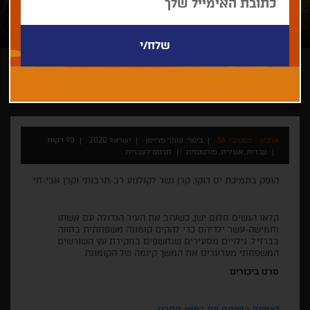
עופר פריימן
ארכיון - פסטיבל 36
בימוי: עופר פריימן
ישראל 2020
90 דקות
עברית, אנגלית, פורטוגזית
תרגום לעברית
הופק בתמיכת יס דוקו, קרן גשר לקולנוע רב-תרבותי וקרן אבי-חי
קלאו הגשים חלום ישן, כשעזב את העיר הגדולה עם אשתו
וחמישה-עשר ילדיהם כדי להקים קומונה משפחתית בחווה
בברזיל. גילויים מסעירים שנחשפים בחקירת עץ השורשים
המשפחתי מערערים את המשך קיומה של הקומונה.
סרט ביכורים
לצפייה בשיחה עם במאי הסרט