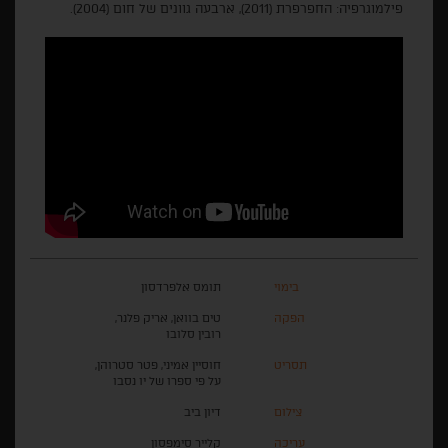
פילמוגרפיה: החפרפרת (2011), ארבעה גוונים של חום (2004).
בימוי
תומס אלפרדסון
הפקה
טים בוואן, אריק פלנר,
רובין סלובו
תסריט
חוסיין אמיני, פטר סטרוהן,
על פי ספרו של יו נסבו
צילום
דיון ביב
עריכה
קלייר סימפסון