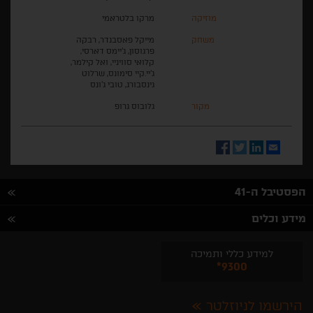
מוזיקה
מרקו בלטראמי
משחק
מייקל פאסבנדר, רבקה
פרגוסון, ג'יימס דארסי,
קלואי סוויניי, ואל קילמר,
ג'יי.קיי סימונס, שרלוט
גינסבורג, טובי ג'ונס
מקור
גלובוס גרופ
Facebook
Twitter
LinkedIn
Email
הפסטיבל ה-41
מידע וכלים
למידע כללי ותמיכה
*9300
הירשמו לניוזלטר