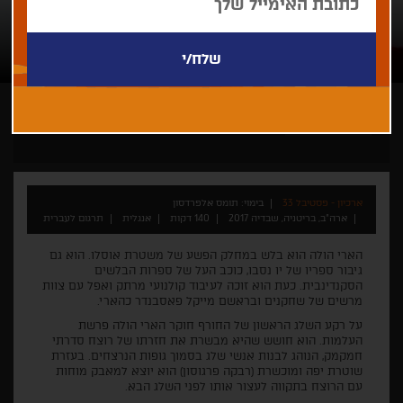
תומס אלפרדסון
ארכיון - פסטיבל 33
בימוי: תומס אלפרדסון
ארה"ב, בריטניה, שבדיה 2017
140 דקות
אנגלית
תרגום לעברית
הארי הולה הוא בלש במחלק הפשע של משטרת אוסלו. הוא גם
גיבור ספריו של יו נסבו, כוכב העל של ספרות הבלשים
הסקנדינבית. כעת הוא זוכה לעיבוד קולנועי מרתק ואפל עם צוות
מרשים של שחקנים ובראשם מייקל פאסבנדר כהארי.
על רקע השלג הראשון של החורף חוקר הארי הולה פרשת
העלמות. הוא חושש שהיא מבשרת את חזרתו של רוצח סדרתי
חמקמק, הנוהג לבנות אנשי שלג בסמוך גופות הנרצחים. בעזרת
שוטרת יפה ומוכשרת (רבקה פרגוסון) הוא יוצא למאבק מוחות
עם הרוצח בתקווה לעצור אותו לפני השלג הבא.