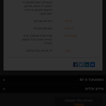
קוקוליס, רנאט למבטס, לי
דונגשו, לו הנזונג, מא יאן,
יוהאנס ולטרמן, שי ז'נוויי,
ז'אנג זאנבו
עריכה
נילס פא אנדרסן
מוזיקה
קארסטן פונדאל
פסטיבלים
ונציה (פרס אונסק"ו, פרס
זכויות האדם, פרס יוניסף),
טלורייד
מקור
לב סרטים ובתי קולנוע
Facebook
Twitter
LinkedIn
Email
הפסטיבל ה-41
מידע וכלים
למידע כללי ותמיכה
*9300