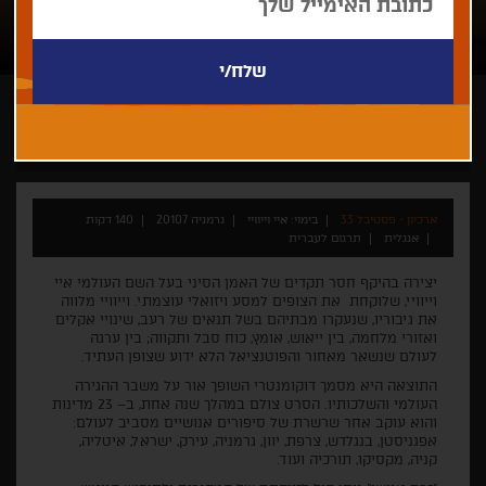
איי וייוויי
ארכיון - פסטיבל 33
בימוי: איי וייוויי
גרמניה 20107
140 דקות
אנגלית
תרגום לעברית
יצירה בהיקף חסר תקדים של האמן הסיני בעל השם העולמי איי
וייוויי, שלוקחת את הצופים למסע ויזואלי עוצמתי. וייוויי מלווה
את גיבוריו, שנעקרו מבתיהם בשל תנאים של רעב, שינויי אקלים
ואזורי מלחמה, בין ייאוש, אומץ, כוח סבל ותקווה; בין ערגה
לעולם שנשאר מאחור והפוטנציאל הלא ידוע שצופן העתיד.
התוצאה היא מסמך דוקומנטרי השופך אור על משבר ההגירה
העולמי והשלכותיו. הסרט צולם במהלך שנה אחת, ב– 23 מדינות
והוא עוקב אחר שרשרת של סיפורים אנושיים מסביב לעולם:
אפגניסטן, בנגלדש, צרפת, יוון, גרמניה, עירק, ישראל, איטליה,
קניה, מקסיקו, תורכיה ועוד.