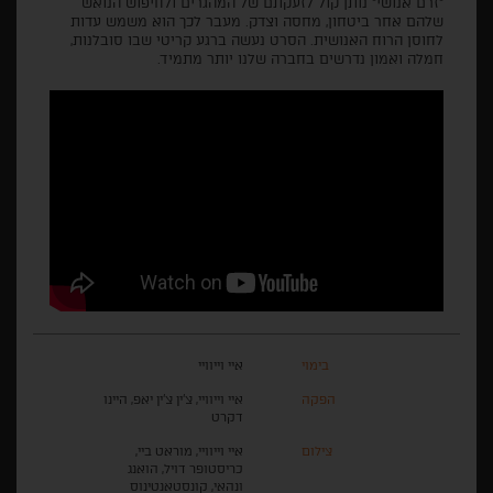
"זרם אנושי" נותן קול לזעקתם של המהגרים ולחיפוש הנואש
שלהם אחר ביטחון, מחסה וצדק. מעבר לכך הוא משמש עדות
לחוסן הרוח האנושית. הסרט נעשה ברגע קריטי שבו סובלנות,
חמלה ואמון נדרשים בחברה שלנו יותר מתמיד.
בימוי
איי וייוויי
הפקה
איי וייוויי, צ'ין צ'ין יאפ, היינו
דקרט
צילום
איי וייוויי, מוראט ביי,
כריסטופר דויל, הואנג
ונהאי, קונסטאנטינוס