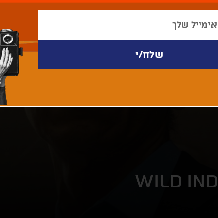
WILD IND