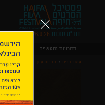
הירשמו
תחרויות ותעשייה
מידע כללי
הבינלא
עמוד הבית
תחרות עוגן הזהב
אינדיאני פר
קבלו עדכו
שנוספו ועו
לנרשמים 
10% הנחה ברכישת 2 כרטיסים לסרטי הפסטיבל .
* ההנחה ממחיר כ