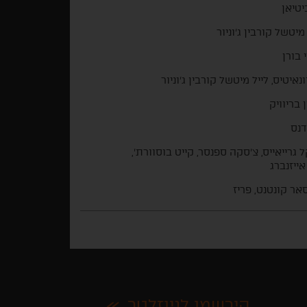
טיאן
 מיטשל קורבין ג'וניור
 בורן
ונאיטיס, לייל מיטשל קורבין ג'וניור
 בריוויק
נס
ל גרייאייס, צ'סקה ספנסר, קייט בוסוורת',
אייזנברג
אר קונטנט, פריז
הירשמו לניוזלטר