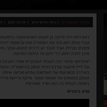
ארכיון - פסטיבל 37
בימוי: פיליפ יורייב
ארה"ב 2021
87 דק
בצעירותו היה מייקל, בן לשבט האנישינאבֶּה בויסקונ
עברו שנים, הוא עזב את השמורה ואת טראומת ילדותו
עסקים מצליח. אבל לעבר יש דרכים למצוא אותך; מיש
מוכן ללכת רחוק כדי להגן על הזהות החדשה.
"אינדיאני פראי" זכה לשבחי המבקרים אחרי הקרנת ה
של לייל מיטשל קורבין ג'וניור עוסק בהיסטוריה רצו
בארה"ב ובמורשת של האלימות שהיא מביאה איתה. ה
ועוסק בנושאים של אשמה ומוסר. מייקל גרייאס מדה
באותה הקלות בה הוא נפרד משורשיו.
סרט ביכורים