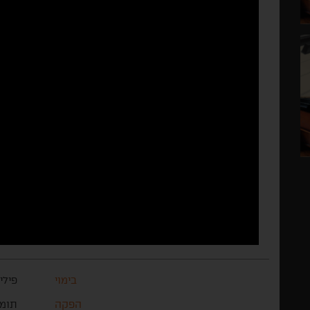
בימוי
פיליפ
הפקה
תומס