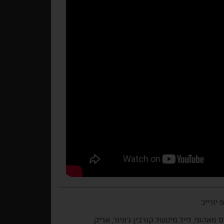
 יורייב
 מאהוני, לייל מיטשל קורבין ג'וניור, אריק