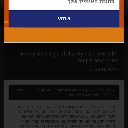
תומס דאנסקוב
A very amusing and sharply observed odd-
couple adventure
SCREAN DAILY
ארכיון - פסטיבל 37
בימוי: תומס דאנסקוב
דנמרק 2021
101 דקות
דנית
תרגום לעברית, אנגלית
משבר גיל ה-40 של מרטין שונה מזה של אחרים. הוא נוטש את
אשתו והילדים ועובר לגור בהרים בנורבגיה. התוכנית שלו היא
לצוד וללקט, כפי שעשו אבותיו לפני שהסופרמרקט והפלאפון
קלקלו הכל. פרויקט החיפוש העצמי משתבש כמובן די מהר -
מרטין פוגש בסוחר סמים פצוע, מתידד אתו, ועד מהרה מוצא