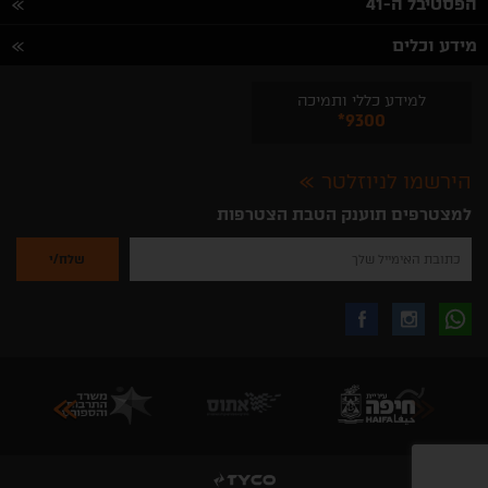
הפסטיבל ה-41
מידע וכלים
למידע כללי ותמיכה
*9300
הירשמו לניוזלטר
למצטרפים תוענק הטבת הצטרפות
נא
להזין
את
כתובת
האימייל
לקבלת
עקבו
עקבו
שלך
להרשמה
לקבלת
עידכונים
אחרינו
אחרינו
ניוזלטרים
מהאתר
בווצאפ
באינסטגרם
בפייסבוק