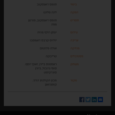
בימוי
תומס דאנסקוב
הפקה
לינה פלינט
תסריט
תומס דאנסקוב, מורטן
פפה
צילום
יונתן רולף מוזה
עריכה
יוליוס קרבס דאמסבו
מוזיקה
אולה פלוטום
פסטיבלים
טרייבקה
משחק
ראסמוס ביירג, זאקי יוסף,
סופי גרובול, ביורן
סונדקיסט
מקור
מכון הקולנוע הדני,
קופנהאגן
Facebook
Twitter
LinkedIn
Email