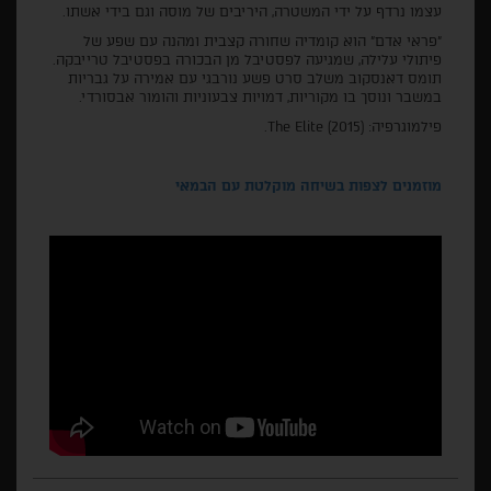
עצמו נרדף על ידי המשטרה, היריבים של מוסה וגם בידי אשתו.
"פראי אדם" הוא קומדיה שחורה קצבית ומהנה עם שפע של
פיתולי עלילה, שמגיעה לפסטיבל מן הבכורה בפסטיבל טרייבקה.
תומס דאנסקוב משלב סרט פשע נורבגי עם אמירה על גבריות
במשבר ונוסך בו מקוריות, דמויות צבעוניות והומור אבסורדי.
פילמוגרפיה: The Elite (2015).
מוזמנים לצפות בשיחה מוקלטת עם הבמאי