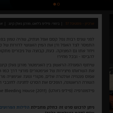
ארכיון - פסטיבל 37
בימוי: פיליפ ג'לאט, מורגן גאלן קינג
ארה
לפני שנים רבות נפל קסם אפל ועתיק, שהיה טמון בפרח
התמסר לצד האפל ודן את המין האנושי לדורות של סב
ויחד אתו גם המצוקה. כעת, קבוצה של גיבורים מתקופ
להביסו - ובכל מחיר!
שיתוף הפעולה הראשון בין האנימטור מורגן גאלן קינג
את השראתו מיצירות של אנימטורים פורצי דרך כמו 
אפוס פנטזיה אולטרה אלים, מקורי ונועז. אנימציה מר
השורה הראשונה, הופכים את הסרט לחגיגה לחובבי הז
פילמוגרפיה (פיליפ ג'אלט): They Remain (2018), The Bleeding House (2011).
ניתן לרכוש סרט זה כחלק מחבילת
הלילות הפרועים