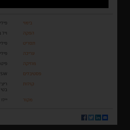
בימוי
פילי
הפקה
ויל 
תסריט
פילי
עריכה
פילי
מוזיקה
פיטר
פסטיבלים
SXSW, 
קולות
ריצ'
בטי ג
מקור
יילו 
Facebook
Twitter
LinkedIn
Email