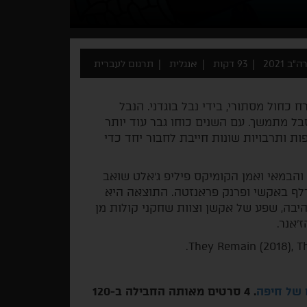
"ב 2021
93 דקות
אנגלית
תרגום לעברית
 כחול מסתורי, בידי נבל בוגדני. הנבל
ל מתמשך. עם השנים כוחו גבר עוד יותר
ות ותרבויות שונות חייבת לחבור יחד כדי
 והבמאי ואמן הקומיקס פיליפ ג'אלט שואב
רלף באקשי ופרנק פראנזטה. התוצאה היא
היבה, שפע של אקשן וצוות שחקני קולות מן
'אנר.
 של חיפה
. 4 סרטים מאותה החבילה ב-120