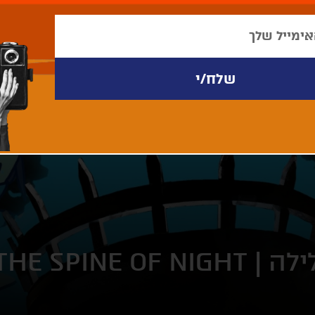
לה |
THE SPINE OF NIGHT