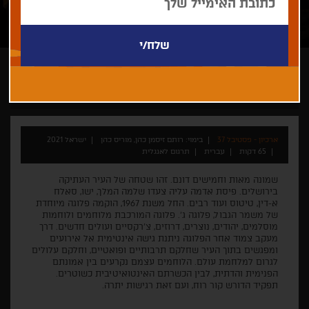
רותם זיסמן כהן, מוריס כהן
ארכיון - פסטיבל 37
בימוי: רותם זיסמן כהן, מוריס כהן
ישראל 2021
65 דקות
עברית
תרגום לאנגלית
שמונה מאות וחמישים דונם. זהו שטחה של העיר העתיקה
בירושלים. פיסת אדמה עליה צעדו שלמה המלך, ישו, סאלח
א-דין, טיטוס ועוד רבים. החל משנת 1967, הוקמה פלוגה מיוחדת
של משמר הגבול, פלוגה ג'. פלוגה המורכבת מלוחמים ולוחמות
מוסלמים, יהודים, נוצרים, דרוזים, צ'רקסיים ועולים חדשים. דרך
מעקב צמוד אחר הפלוגה ניתנת גישה אינטימית אל אירועים
ומפגשים בתוך העיר שחלקם תרבותיים ופואטיים, וחלקם עלולים
לגרום למלחמת עולם. הלוחמים עצמם נקרעים בין אמונתם
הפנימית והדתית, לבין הכשרתם האינטואיטיבית כשוטרים.
תפקיד הדורש קור רוח, ועם זאת רגישות יתרה.