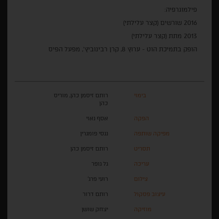
פילמוגרפיה:
2016 שורשים (קצר עלילתי)
2013 מתת (קצר עלילתי)
הופק בתמיכת הוט - ערוץ 8, קרן רבינוביץ', מפעל הפיס
בימוי
רותם זיסמן כהן, מוריס
כהן
הפקה
אסף נאוי
מפיקה שותפה
ננסי פומגרין
תסריט
רותם זיסמן כהן
עריכה
גל גופר
צילום
רועי פרג'
עיצוב פסקול
רותם דרור
מוזיקה
יצחק שושן