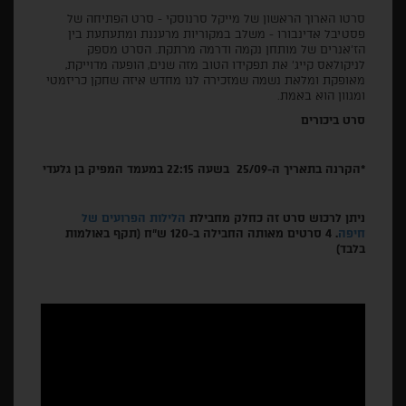
סרטו הארוך הראשון של מייקל סרנוסקי - סרט הפתיחה של
פסטיבל אדינבורו - משלב במקוריות מרעננת ומתעתעת בין
הז'אנרים של מותחן נקמה ודרמה מרתקת. הסרט מספק
לניקולאס קייג' את תפקידו הטוב מזה שנים, הופעה מדוייקת,
מאופקת ומלאת נשמה שמזכירה לנו מחדש איזה שחקן כריזמטי
ומגוון הוא באמת.
סרט ביכורים
*הקרנה בתאריך ה-25/09 בשעה 22:15 במעמד המפיק בן גלעדי
ניתן לרכוש סרט זה כחלק מחבילת
הלילות הפרועים של
חיפה
. 4 סרטים מאותה החבילה ב-120 ש"ח (תקף באולמות
בלבד)