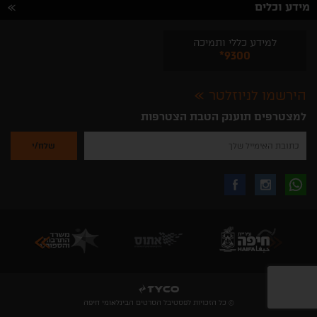
מידע וכלים
למידע כללי ותמיכה
*9300
הירשמו לניוזלטר
למצטרפים תוענק הטבת הצטרפות
נא
להזין
את
כתובת
האימייל
לקבלת
עקבו
עקבו
שלך
להרשמה
לקבלת
עידכונים
אחרינו
אחרינו
ניוזלטרים
מהאתר
בווצאפ
באינסטגרם
בפייסבוק
© כל הזכויות לפסטיבל הסרטים הבינלאומי חיפה