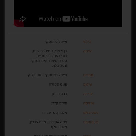
בימוי
מייקל סרנוסקי
הפקה
בן גלעדי, דימיטרה צינגו,
דורי ראת', ג'ו רסטיינו,
סטיבן טיש, תומס בנסקי,
ונסה בלוק
תסריט
מייקל סרנוסקי, ונסה בלוק
צילום
פאט סקולה
עריכה
ברט בכמן
מוזיקה
פיליפ קליין
פסטיבלים
מלבורן, אדינבורו
משתתפים
ניקולאס קייג', אדם ארקין,
אלכס וולף