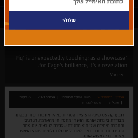
מייקל סרנוסקי
“Pig” is unexpectedly touching; as a showcase
for Cage’s brilliance, it’s a revelation.
Variety
ארכיון - פסטיבל 37
בימוי: מייקל סרנוסקי
ארה"ב 2021
92 דקות
אנגלית
תרגום לעברית
רוב (ניקולאס קייג') הוא צייד פטריות כמהין מתבודד שחי בבקתה
מבודדת ביערות אורגון. הוא די מוזנח, חי מהאדמה, דג דגים,
והחברה היחידה שלו היא החזירה שעוזרת לו בציד. יום אחד
החזירה נגנבת ורוב חייב לשוב לפורטלנד ולחיים שהוא השאיר
מאחור כדי למצוא אותה.