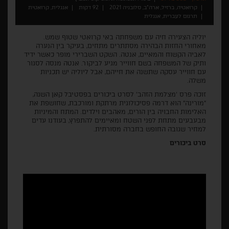
קרואטיה, ברזיל, ארה"ב, סלובניה 2021
92 דקות
אנגלית, קרואטית
תרגום לעברית, אנגלית
יוליה הצעירה חיה עם משפחתה באי קרואטי שטוף שמש.
מאחורי החזות הבהירה מסתתרים מתחים, בעיקר בין הנערה
לאביה הקשוח והמאיים, אנטה. השקט השברירי מופר כאשר ידיד
ותיק של המשפחה בשם חווייר מגיע לביקור. אנטה מנסה לסגור
עם חווייר עסקה שתשנה את חייהם, אבל ליוליה יש תכניות
משלה.
זוכה פרס 'מצלמת הזהב' לסרט ביכורים בפסטיבל קאן השנה,
"מורינה" הוא דרמה פסיכולוגית מרתקת ומורכבת, שחושפת את
האלימות החבויה בין הורים, מאהבים וילדים. המתח והמיניות
מבעבעים מתחת לפני השטח ומאיימים להתפרץ, בעודנו עדים
למחיר שגובה החופש בחברה מסורתית.
סרט ביכורים