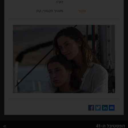
לוצ'ב
מקור
מאטץ' פקטורי, קלן
Facebook
Twitter
LinkedIn
Email
הפסטיבל ה-41