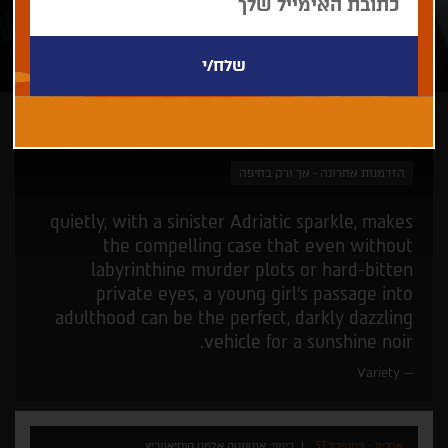
אנטונטה אלמט קוסיאנוביץ
קולנוע מן המזרח
קאן זה כאן
הזדמנות אחרונה - אך ורק בחיפה
quietly, with a sinister Adriatic sparkle, makes
the compelling case that even without
labyrinthine murder plots or hard-bitten
private eyes, a young girl’s passage into
adulthood can be the perfect, darkly dazzling
vehicle for a sunshine noir.
Variety
ארכיון - פסטיבל 37
בימוי: אנטונטה אלמט קוסיאנוביץ