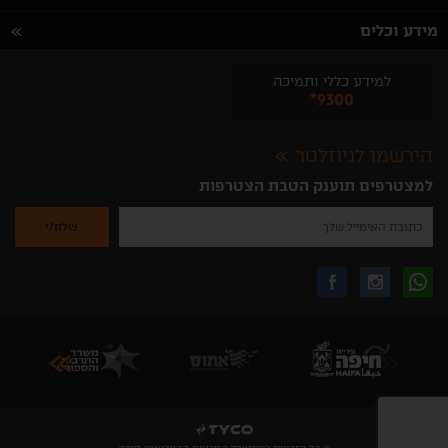
מידע וכלים
למידע כללי ותמיכה
*9300
הירשמו לניוזלטר
למצטרפים תוענק הטבת הצטרפות
נא
להזין
את
כתובת
האימייל
לקבלת
עקבו
עקבו
שלך
להרשמה
לקבלת
עידכונים
אחרינו
אחרינו
ניוזלטרים
מהאתר
בווצאפ
באינסטגרם
בפייסבוק