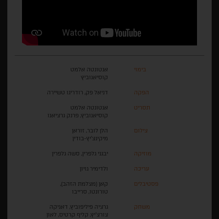
בימוי
אנטונטה אלמט
קוסיאנוביץ
הפקה
דניאל פק, רודריגו טשיירה
תסריט
אנטונטה אלמט
קוסיאנוביץ, פרנק גרציאנו
צילום
הלן לובר, זוראן
מיקינצ'יץ-בודין
מוזיקה
יבגני גלפרין, סשה גלפרין
עריכה
ולדימיר גויון
פסטיבלים
קאן (מצלמת הזהב),
טורונטו, סרייבו
משחק
גרציה פיליפוביץ, דאניקה
צורצ'יץ, קליף קרטיס, לאון