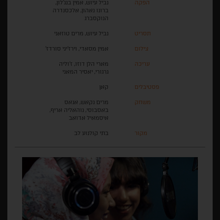
הפקה
נביל עיוש, אמין בנג'לון,
ברונו נאהון, אלכסנדרה
הנוקסברג
תסריט
נביל עיוש, מרים טוזאני
צילום
אמין מסאדי, וירז'יני סורדז'
עריכה
מארי הלן דוזו, ז'וליה
גרגורי, יאסיר המאני
פסטיבלים
קאן
משחק
מרים נקאש, אנאס
באסבוסי, נוהאליה אריף,
איסמאיל אדואב
מקור
בתי קולנוע לב