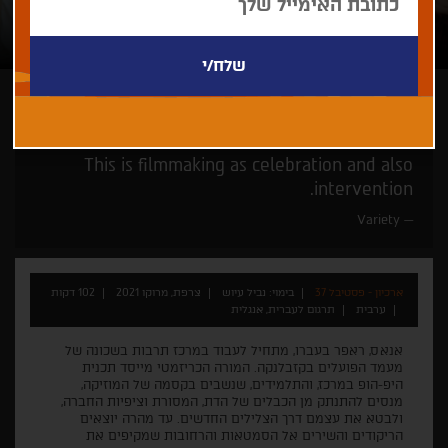
נביל עיוש
קאן זה כאן
הזדמנות אחרונה - אך ורק בחיפה
This is filmmaking as celebration and also
intervention.
Variety
ארכיון - פסטיבל 37
בימוי: נביל עיוש
צרפת, מרוקו 2021
102 דקות
ערבית
תרגום לעברית, אנגלית
אנאס, ראפר בעברו, מתחיל לעבוד במרכז תרבות בשכונה של
מעמד הפועלים בקזבלנקה. המורה הכריזמטי מייסד תכנית
היפ-הופ במרכז, והתלמידים, שנשבים בקסמה של המוזיקה,
מנסים להתנתק מן הכבלים של הדת, המסורת וציפיות החברה,
ולבטא את עצמם דרך הצלילים החדשים. עד מהרה יוצאים
הריקודים והשירים אל הסמטאות והרחובות שמקיפים את