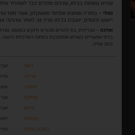
שהיא נמצאת בכלא, שניהם מחכים כבר לשחרור שלה 
נטלי
– בחורה ממוצא אתיופי מאשקלון, אשר מאז שהי
ייאוש וכעסים, יושבת בכלא מגיל 16, לאחר שהרגה את האיש שאנס אותה.
ומלכה
– טבריינית, בת להורים מכורים ולוקים בנפשם, שנדדה
בלתי אפשריים כשהיא מסתובבת בתחנה המרכזית הישנה, ה
בתה אליה.
בימוי
אביג
עריכה
עידו
תחקיר
אושר
מוזיקה
אבי 
צילום
אביג
הקלטה
יפעת 
הפקה בפועל
מורי