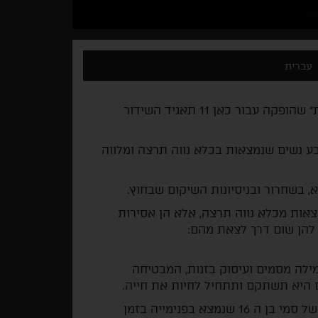
עברית
הקרנת בכורה של הפרק ראשון מתוך הסדרה "אסירות" שהופקה עבור כאן 11 תאגיד השידור
בע נשים שנמצאות בכלא נווה תרצה ומלווה
 בשחרור ובניסיונות השיקום שבחוץ
.
וצאות מכלא נווה תרצה, אלא הן אסירות
ן להן שום דרך לצאת מהם
:
סיונות גמילה מסמים ועיסוק בזנות, המבטיחה
היא תשתקם ותתחיל לחיות את חייה.
–מוסלמית המתגוררת בחיפה, אמא חד הורית של סמי בן ה 16 שנמצא בפנימייה בזמן