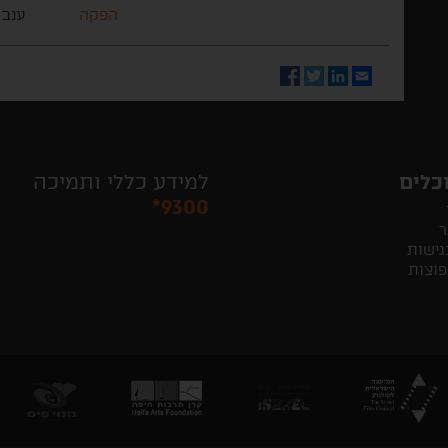
הפקה
ענב 
Facebook
Twitter
LinkedIn
Email
כלים
למידע כללי ותמיכה
*9300
ר
גישות
פוצות