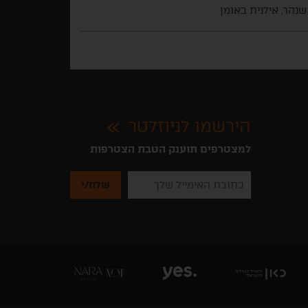
שנהר, אילנית באומן
הירשמו לניוזלטר
למצטרפים תוענק הטבת הצטרפות
נא
להזין
את
כתובת
האימייל
שלך
להרשמה
לקבלת
ניוזלטרים
מהאתר