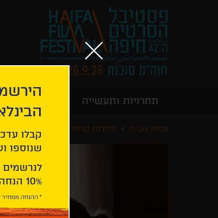
הירשמו
תחרויות ותעשייה
מידע כללי
הבינלא
עמוד הבית
תחרות כרמל לקולנוע בינלאומי
קבלו עדכו
שנוספו ועו
לנרשמים 
10% הנחה ברכישת 2 כרטיסים לסרטי הפסטיבל .
* ההנחה ממחיר כ