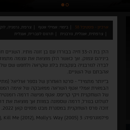
ארכיון - פסטיבל 38
בימוי: אמילי אטף
צרפת, גרמניה, לוקסמב
צרפתית, אנגלית, נורבגית
תרגום לעברית, אנגלית
הלן בת ה-33 חיה בבורדו עם בן זוגה מתיו. ה
ביניהם עמוק. אך כאשר הלן מוצאת את עצמה מתמודד
לבדה לנורבגיה בעקבות בלוג שקראה ולחפש שם שלוו
אהבתם של השניים.
ב"יותר מתמיד" - סרטו האחרון של גספר אוליאל (מתי
הבמאית אמלי אטף השראה ממאבקה של אימה המנוח
של השחקנית ויקי קריפס. אטף מגישה דרמה רומנטית
לשלוט בגורל, דרמה שספוגה במוות אך מוצאת את דרכ
זוכה פרס השחקנית במסגרת מבט מסוים קאן 2022.
פילמוגרפיה: 3 Days in Quiberon (2018), Kill Me (2012), Molly's Way (2005)