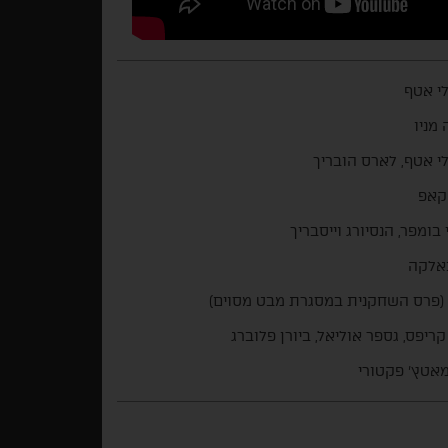
י אטף
 מניו
י אטף, לארס הובריך
קאפ
 בומפר, הנסיורג וייסבריך
באלקה
(פרס השחקנית במסגרת מבט מסוים)
 קריפס, גספר אוליאל, ביורן פלוברג
אטץ' פקטורי