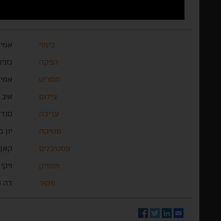
בימוי
אמיל
הפקה
גזניה
תסריט
אמיל
צילום
איב 
עריכה
סנדי
מוזיקה
יון 
פסטיבלים
קאן 
משחק
ויקי
מקור
דה מ
Facebook
Twitter
LinkedIn
Email