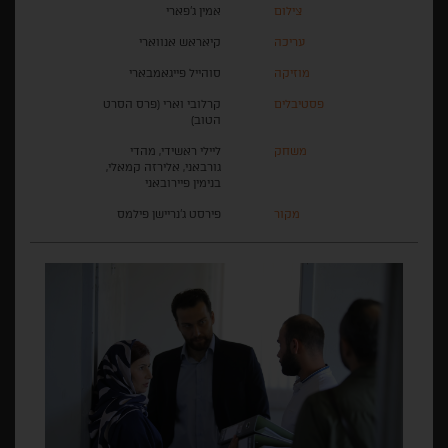
צילום
אמין ג'פארי
עריכה
קיאראש אנווארי
מוזיקה
סוהייל פייגאמבארי
פסטיבלים
קרלובי וארי (פרס הסרט
הטוב)
משחק
ליילי ראשידי, מהדי
גורבאני, אלירזה קמאלי,
בנימין פיירובאני
מקור
פירסט ג'נריישן פילמס