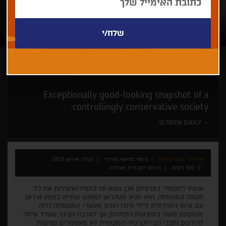
סדאף פורוהי
זוכי פרסים
מזרח תיכון חדש
Exceptionally good-looking snapshot of a
controllingly conservative society.
SCREEN DAILY
ארכיון - פסטיבל 38
בימוי: סדאף פורוהי
קנדה, איראן 2021
100 דקות
תרגום לעברית, אנגלית
אומיד ("תקווה" בפרסית) אכן נושא על כתפיו הצעירות את כל
תקוות המשפחה. הוא מגיע מטהראן למפגש שחייה בצפון איראן
עם אימו החרדתית ליילי ודודו הנרגן סעאדי. המשפחה כולה
מושקעת מאוד בתוצאות התחרות, אך למרבה הצער, אומיד איחר
להירשם ותככי הבירוקרטיה המקומית לא מאפשרים גמישות.