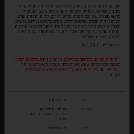
זוכה פרס הסרט הטוב בפסטיבל קרלובי וארי, "קיץ עם תקווה"
נכתב בהשראת המחזה "השחף" מאת אנטון צ'כוב. הבמאית
סדאף פורוהי, שמרבה לעסוק ביחסי הורים-ילדים, לוקחת אותנו
אל חופי הים הכספי, שתורם לסרט נופים בהירים וצילום מרשים.
פורוהי פורשת את הדרמה על רקע חברה מסורתית פטריארכלית
ובוחנת את משא הציפיות של דור צעיר, שמתמודד עם חירויות
חדשות ולחצי המשפחה.
פילמוגרפיה: Ava (2017)
* לקוחות יקרים: ברכישת כרטיסים מרובים, אתם מוזמנים לבקר
בעמוד הכרטיסיות ומבצעים לקבלת המחיר המשתלם ביותר.
שימו לב: את הכרטיסייה יש לרכוש לפני הזמנת הכרטיסים
לסרט.
בימוי
סדאף פורוהי
הפקה
כריסטינה פיובזאן,
קיאראש אנווארי, סדאף
פורוהי
תסריט
סדאף פורוהי