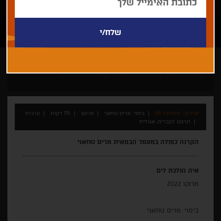
מרים טוזאני
מזרח תיכון חדש
מפגש עם יוצרים
ארכיון - פסטיבל 38
בימוי: מרים טוזאני
מרוקו
115 דקות
ערבית
תרגום לעברית, אנגלית
הקרנה כפולה במעמד הבמאית מרים טוזאני
איה הולכת לים
מרוקו 2022
בימוי: מרים טוזאני