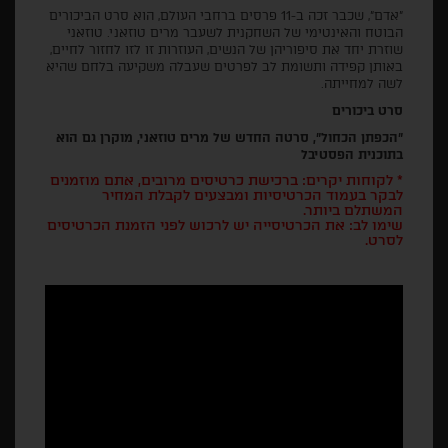
"אדם", שכבר זכה ב-11 פרסים ברחבי העולם, הוא סרט הביכורים
הבוטח והאינטימי של השחקנית לשעבר מרים טוזאני. טוזאני
שוזרת יחד את סיפוריהן של הנשים, העוזרות זו לזו לחזור לחיים,
באותן קפידה ותשומת לב לפרטים שעבלה משקיעה בלחם שהיא
לשה למחייתה.
סרט ביכורים
"הכפתן הכחול", סרטה החדש של מרים טוזאני, מוקרן גם הוא
בתוכנית הפסטיבל
* לקוחות יקרים: ברכישת כרטיסים מרובים, אתם מוזמנים
לבקר בעמוד הכרטיסיות ומבצעים לקבלת המחיר
המשתלם ביותר.
שימו לב: את הכרטיסייה יש לרכוש לפני הזמנת הכרטיסים
לסרט.