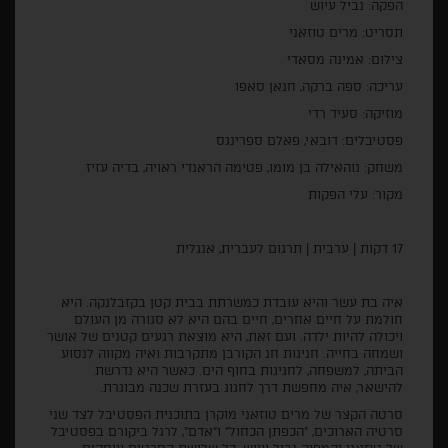
הפקה: נביל עיוש
תסריט: מרים טוזאני
צילום: אמינה מסאדי
עריכה: ספה ברקה, חנאן סאפו
מוזיקה: סעיד רדי
פסטיבלים: דובאי, פאלם ספרינגס
משחק: נוהאילה בן מומו, פטימה הראנדי ראויה, בדיה עזיז
מקור: עלי הפקות
17 דקות | ערבית | תרגום לעברית, אנגלית
איה בת עשר והיא עובדת כמשרתת בבית קטן בקזבלנקה. היא
חולמת על חיים אחרים, חיים בהם היא לא סגורה מן העולם
ויכולה להיות ילדה. ועם זאת, היא מוצאת רגעים קטנים של אושר
ושמחה בחייה. חגיגות חג הקורבן מתקרבות ואיה מקווה לנסוע
הביתה, למשפחה, לחגיגות בחוף הים. כאשר היא נדרשת
להישאר, איה מחפשת דרך לחגוג בעזרת שכנה מבוגרת.
סרטה הקצר של מרים טוזאני מוקרן בתוכנית הפסטיבל לצד שני
סרטיה הארוכים, "הכפתן הכחול" ו"אדם", לרגל ביקורם בפסטיבל