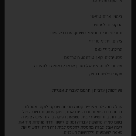
מרוקו|צרפת 2019
בימוי: מרים טוזאני
הפקה: נביל עיוש
תסריט: מרים טוזאני בשיתוף עם נביל עיוש
צילום: וירז'ני סורדיי
עריכה: ז'ולי נאס
פסטיבלים: קאן, טורונטו, רוטרדאם
משחק: לובנה אזבאל, נסרין אראדי, דאואה בלחאודה
מקור: פילמס בוטיק
98 דקות | ערבית | תרגום לעברית, אנגלית
עבלה מפעילה מאפייה קטנה מביתה שבקזבלנקה ומטפלת
בבתה בת השמונה ורדה. יום אחד, כשהן עסוקות בשגרה של
עבודות בית ושיעורי בית, נשמעת דפיקה בדלת. אישה צעירה
בשם סמיה מחפשת עבודה ומקום לישון. ורדה פותחת מיד את
ליבה אבל עבלה מהססת להכניס לבית זרה הרה ולחשוף את
עצמה לשמועות וללחישות השכנים.