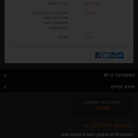
פסטיבלים
ונציה, טורונטו
משחק
ילנה קורדיץ קורט, אדנן
אומרוביץ, לבינה
מיטווסקה, אנה
קוסטובסקה
מקור
פירמיד
Facebook
Twitter
LinkedIn
Email
הפסטיבל ה-41
מידע וכלים
למידע כללי ותמיכה
*9300
הירשמו לניוזלטר
למצטרפים תוענק הטבת הצטרפות