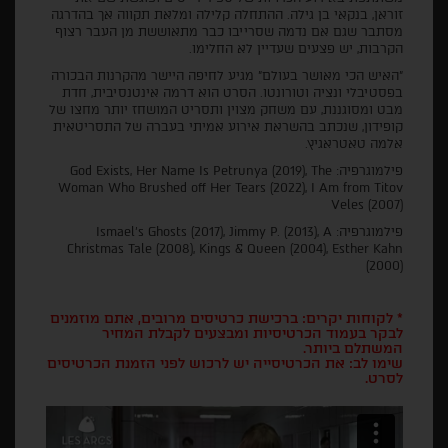
זוראן, בנקאי בן גילה. ההתחלה קלילה ומלאת תקווה אך בהדרגה
מסתבר שגם אם נדמה שסרייבו כבר מתאוששת מן העבר רצוף
הקרבות, יש פצעים שעדיין לא החלימו.
"האיש הכי מאושר בעולם" מגיע לחיפה היישר מהקרנות הבכורה
בפסטיבלי ונציה וטורונטו. הסרט הוא דרמה אינטנסיבית, חדת
מבט ומסוגננת, עם משחק מצוין ותסריט המושחז יותר מחצו של
קופידון, שנכתב בהשראת אירוע אמיתי בעברה של התסריטאית
אלמה טאטראגיץ.
פילמוגרפיה: God Exists, Her Name Is Petrunya (2019), The
Woman Who Brushed off Her Tears (2022), I Am from Titov
Veles (2007)
פילמוגרפיה: Ismael's Ghosts (2017), Jimmy P. (2013), A
Christmas Tale (2008), Kings & Queen (2004), Esther Kahn
(2000)
* לקוחות יקרים: ברכישת כרטיסים מרובים, אתם מוזמנים
לבקר בעמוד הכרטיסיות ומבצעים לקבלת המחיר
המשתלם ביותר.
שימו לב: את הכרטיסייה יש לרכוש לפני הזמנת הכרטיסים
לסרט.