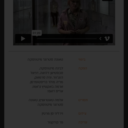
בימוי
טאונה סטרוגר מיטווסקה
הפקה
לבינה מיטווסקה,
סבסטיאן דלואה, דניאל
הוצ'וור, וניה סרמאק,
מריה מולר כריסטופרסן,
ארמה באקשיץ צ'אמו,
אדיס דאפו
תסריט
אלמה טאטראגיץ, טאונה
סטרוגר מיטווסקה
צילום
וירז'יני סן מרטין
עריכה
פר קירקגור