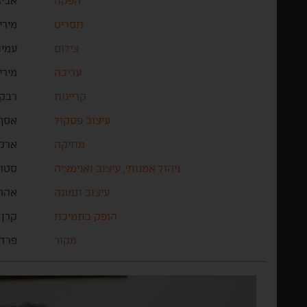
הפקה
אביג
תסריט
מירי
צילום
עמית
עריכה
מירי
קריינות
רבקה
עיצוב פסקול
אסף 
מוזיקה
ארקד
ניהול אמנותי, עיצוב ואנימציה
סטודיו JEWBOY ירון 
עיצוב תמונה
אהרו
הופק בתמיכת
קרן 
מקור
פרד