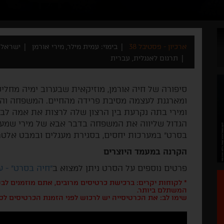
ארכיון - פסטיבל 38
בימוי: עמית מילר, מירי אורמן
ישראל 2022
תרגום לאנגלית, עברית
סיפורה של חיה אורמן, מוזיקאית שבערוב ימיה מחל
ומארגנת לעצמה מסיבת פרידה מהחיים. המשפחה והח
ומירי בתה נקרעת בין הרצון שלה לרצות את אמה לב
הגדול שליווה את המשפחה בדבר אבא של מירי שמעול
בסרט" במערכות יחסים, בסגירת מעגלים ובמבט אלטרנ
הקרנה במעמד היוצרים
פרטים נוספים על הסרט ניתן למצוא ב
"חיה בסרט" - 
* לקוחות יקרים: ברכישת כרטיסים מרובים, אתם מוזמנים ל
המשתלם ביותר.
שימו לב: את הכרטיסייה יש לרכוש לפני הזמנת הכרטיסים לס