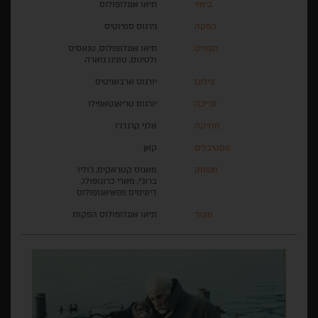
בימוי
תיאו אנגלופולוס
הפקה
גירגוס סמיוטיס
תסריט
תיאו אנגלופולוס, טנאסיס
ולטינוס, טונינו גוארה
צילום
יורגוס ארבאניטיס
עריכה
יורגוס טריאנטאפילו
מוזיקה
אלני קרנדרו
פסטיבלים
קאן
משחק
מאנוס קטראקיס, ג'וליו
ברוג'י, מארי כרונופולו,
דיוניסיס פפאיאנופולוס
מקור
תיאו אנגלופולוס הפקות