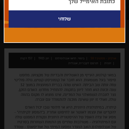
תיאו אנגלופולוס
חיפה-קלאסיקס
ארכיון - פסטיבל 38
בימוי: תיאו אנגלופולוס
יוון 1983
137 דקות
יוונית
תרגום לעברית, אנגלית
במאי קולנוע, העייף מן האשליות והבדיות של מקצועו, מחפש
סיפור בעל משמעות. הוא חובר אל קומוניסט קשיש, גולה פוליטי
שזה עתה שב הביתה. האיש שהה בברית המועצות במשך 32
שנה וכעת הוא חוזר ליוון בתקווה להתחיל מחדש. האדם הזקן,
נצר לעברה השמאלני של המדינה, אינו מוצא לו מקום בהווה
שלה, ואולי זו יוון שאינה מוכנה להתמודד עם עברה.
קיתרה, במיתולוגיה היוונית, היא אי חלומי שבו יכול האדם
להקדיש את עצמו לאושר או לחיפוש אחריו. ב"המסע לקיתרה" -
מסע אל צדה האפל של ההיסטוריה היוונית ונקודת המפגש שלה
עם המיתולוגיה - משולבות שתיים מן התמות השזורות בסרטיו
של אנגלופולוס, האב הנעדר ומסעו המיתי של אודיסאוס - שנודד