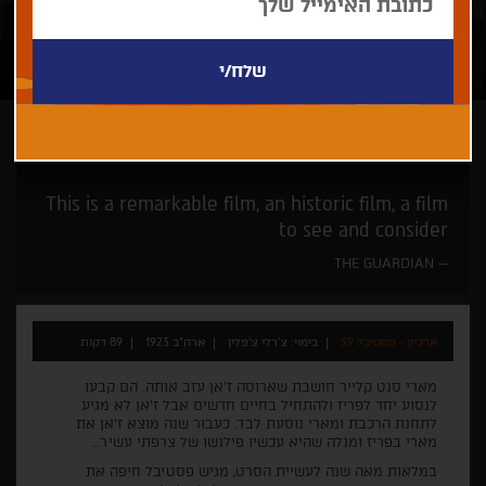
צ'רלי צ'פלין
This is a remarkable film, an historic film, a film
to see and consider
THE GUARDIAN
ארכיון - פסטיבל 39
בימוי: צ'רלי צ'פלין
ארה"ב 1923
89 דקות
מארי סנט קלייר חושבת שארוסה ז'אן עזב אותה. הם קבעו
לנסוע יחד לפריז ולהתחיל בחיים חדשים אבל ז'אן לא מגיע
לתחנת הרכבת ומארי נוסעת לבד. כעבור שנה מוצא ז'אן את
מארי בפריז ומגלה שהיא עכשיו פילגשו של צרפתי עשיר...
במלאות מאה שנה לעשיית הסרט, מגיש פסטיבל חיפה את