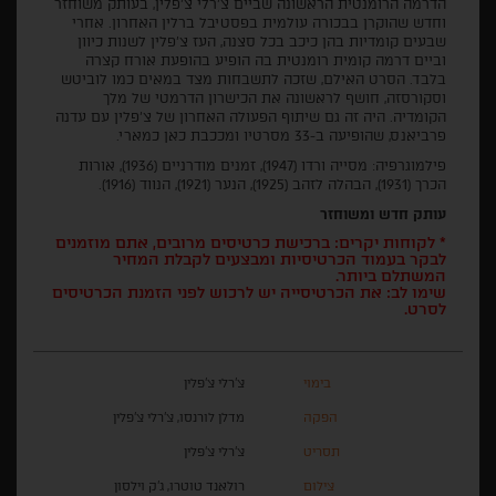
הדרמה הרומנטית הראשונה שביים צ'רלי צ'פלין, בעותק משוחזר
וחדש שהוקרן בבכורה עולמית בפסטיבל ברלין האחרון. אחרי
שבעים קומדיות בהן כיכב בכל סצנה, העז צ'פלין לשנות כיוון
וביים דרמה קומית רומנטית בה הופיע בהופעת אורח קצרה
בלבד. הסרט האילם, שזכה לתשבחות מצד במאים כמו לוביטש
וסקורסזה, חושף לראשונה את הכישרון הדרמטי של מלך
הקומדיה. היה זה גם שיתוף הפעולה האחרון של צ'פלין עם עדנה
פרביאנס, שהופיעה ב-33 מסרטיו ומככבת כאן כמארי.
פילמוגרפיה: מסייה ורדו (1947), זמנים מודרניים (1936), אורות
הכרך (1931), הבהלה לזהב (1925), הנער (1921), הנווד (1916).
עותק חדש ומשוחזר
* לקוחות יקרים: ברכישת כרטיסים מרובים, אתם מוזמנים
לבקר בעמוד הכרטיסיות ומבצעים לקבלת המחיר
המשתלם ביותר.
שימו לב: את הכרטיסייה יש לרכוש לפני הזמנת הכרטיסים
לסרט.
בימוי
צ'רלי צ'פלין
הפקה
מדלן לורנסו, צ'רלי צ'פלין
תסריט
צ'רלי צ'פלין
צילום
רולאנד טוטרו, ג'ק וילסון