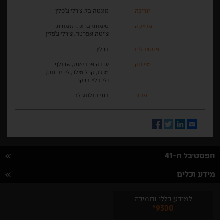
עריכה
מונטה בל, צ'רלי צ'פלין
מוזיקה
טימותי ברוק, תזמורת
צ'יטה אפרטה, צ'רלי צ'פלין
פסטיבלים
ברלין
משחק
עדנה פרביאנס, אדולף
מנז'ו, קרל מילר, לידיה נוט,
נלי בליי ברקר
מקור
בתי קולנוע לב
Facebook
Twitter
LinkedIn
Email
הפסטיבל ה-41
מידע וכלים
למידע כללי ותמיכה
*9300