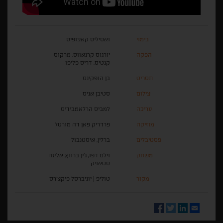
בימוי
ואסיליס קאצופיס
הפקה
יורגוס קרנאווס, מרקוס
קנטיס, דריס פליפו
תסריט
בן הופקינס
צילום
סטיבן אניס
עריכה
למביס הרלאמבידיס
מוזיקה
פרדריק פאן דה מורטל
פסטיבלים
ברלין, איסטנבול
משחק
וילם דפו, ג'ין ברווץ, אליזה
סטאויק
מקור
טוליפ | יוניברסל פיקצ'רס
Facebook
Twitter
LinkedIn
Email