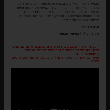
הבמאי היווני ואסיליס קאצופיס מגיש מותחן פסיכולוגי נועז,
חדשני וקלאוסטרופובי אודות הערך האמיתי של אמנות והצורך
הבסיסי לשרוד. הסרט, שהוקרן בבכורה בפסטיבל ברלין, סובב
סביב הופעה מופלאה של השחקן הנודע וילם דפו, שמוסיפה
לייחוד ולעוצמה של הסרט.
סרט ביכורים
הקרנה ב-4.10 במעמד הבמאי
* לקוחות יקרים: ברכישת כרטיסים מרובים, אתם מוזמנים
לבקר בעמוד הכרטיסיות ומבצעים לקבלת המחיר
המשתלם ביותר.
שימו לב: את הכרטיסייה יש לרכוש לפני הזמנת הכרטיסים
לסרט.