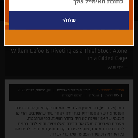
ואסיליס קאצופיס
במעמד היוצרים
רק בחיפה
Willem Dafoe Is Riveting as a Thief Stuck Alone
in a Gilded Cage
VARIETY
ארכיון - פסטיבל 39
בימוי: ואסיליס קאצופיס
יוון, גרמניה, בלגיה 2023
105 דקות
אנגלית
תרגום לעברית
נימו (וילם דפו), גנב מיומן של חפצי אמנות יוקרתיים, לכוד בדירת
הפנטהאוז של אספן ידוע בניו יורק לאחר שוד שהשתבש. הדיוקן
העצמי של אגון שילה לא היה בחדר השינה, כפי שהובטח;
מערכת האבטחה נעלה את הדירה האלגנטית, והוא לכוד בפנים.
לבד, בכלוב המוזהב, מוקף יצירות יקרות מפז, נימו חייב לגייס את
כל העורמה וכושר ההמצאה שלו כדי לשרוד.