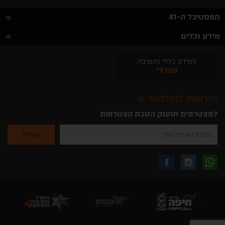
הפסטיבל ה-41
מידע וכלים
למידע כללי ותמיכה
*9300
הירשמו לניוזלטר
למצטרפים תוענק הטבת הצטרפות
נא
להזין
את
כתובת
האימייל
לקבלת
עקבו
עקבו
שלך
להרשמה
לקבלת
עידכונים
אחרינו
אחרינו
ניוזלטרים
מהאתר
בווצאפ
באינסטגרם
בפייסבוק