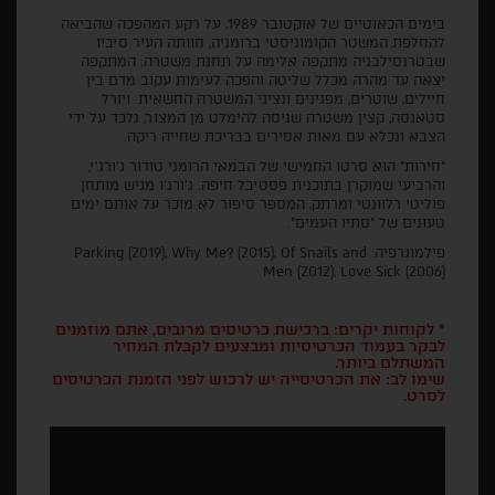
בימים הכאוטיים של אוקטובר 1989, על רקע המהפכה שהביאה
להחלפת המשטר הקומוניסטי ברומניה, חוותה העיר סיביו
שבטרנסילבניה מתקפה אלימה על תחנת משטרה. המתקפה
יצאה עד מהרה מכלל שליטה והפכה לעימות עקוב מדם בין
חיילים, שוטרים, מפגינים ונציגי המשטרה החשאית. ויורל
סטאנסה, קצין משטרה שניסה להימלט מן המצור, נלכד על ידי
הצבא ונכלא עם מאות אסירים בבריכת שחייה ריקה.
"חירות" הוא סרטו החמישי של הבמאי הרומני טודור ג'ורג'י,
והרביעי שמוקרן בתוכנית פסטיבל חיפה. ג'ורג'ו מגיש מותחן
פוליטי רלוונטי ומרתק, המספר סיפור לא מוכר על אותם ימים
טעונים של "סתיו העמים".
פילמוגרפיה: Parking (2019), Why Me? (2015), Of Snails and
Men (2012), Love Sick (2006)
* לקוחות יקרים: ברכישת כרטיסים מרובים, אתם מוזמנים
לבקר בעמוד הכרטיסיות ומבצעים לקבלת המחיר
המשתלם ביותר.
שימו לב: את הכרטיסייה יש לרכוש לפני הזמנת הכרטיסים
לסרט.