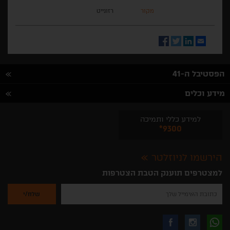
מקור
רזונייט
Facebook
Twitter
LinkedIn
Email
הפסטיבל ה-41
מידע וכלים
למידע כללי ותמיכה
*9300
הירשמו לניוזלטר
למצטרפים תוענק הטבת הצטרפות
נא
להזין
את
כתובת
האימייל
לקבלת
עקבו
עקבו
שלך
להרשמה