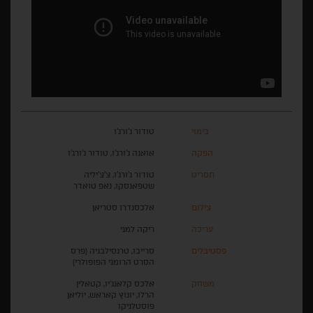
בימוי
טודור ג'ורג'ו
הפקה
אואנה ג'ורג'ו, טודור ג'ורג'ו
תסריט
טודור ג'ורג'ו, צ'צ'יליה
שטפאנסקו, נאפ טואדר
צילום
אלכסנדרו סטריאן
עריכה
ריקה למני
פסטיבלים
סרייבו, טרנסילבניה (פרס
הסרט הרומני הפופולרי)
משחק
אלכס קלאנג'יו, קטאלין
הרלו, יונוץ קאראש, יוליאן
פוסטלניקו