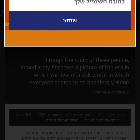
אולריך זיידל
Through the story of three people,
immediately becomes a picture of the era in
which we live, of a sick world in which
everyone seems to be hopelessly alone
Cinema-Austriaco
ארכיון - פסטיבל 39
בימוי: אולריך זיידל
אוסטריה 2023
205 דקות
גרמנית, איטלקית, רומנית
תרגום לעברית, אנגלית
בסרטו החדש שוזר הבמאי האוסטרי הפרובוקטיבי והמוערך
אולריך זיידל (טרילוגיית "גן עדן") את סיפוריהם של שני אחים,