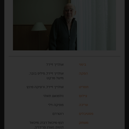
בימוי
אולריך זיידל
הפקה
אולריך זיידל, פיליפ בובר,
מישל מרקט
תסריט
אולריך זיידל, ורוניקה פרנץ
צילום
וולפגאנג תאלר
עריכה
מוניקה וילי
פסטיבלים
רוטרדם
משחק
הנץ-מיכאל רברג, מיכאל
תומס, גאורג פרידריך,