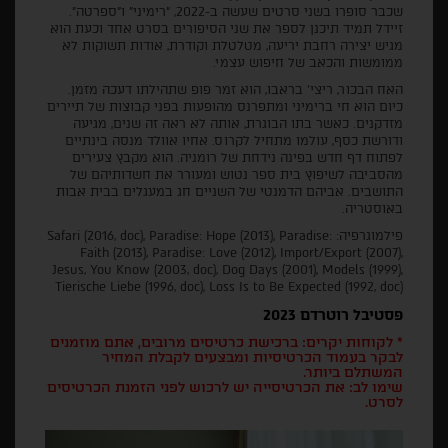
שכבר סופרו בשני סרטים שעשה ב-2022, "רימיני" ו"ספרטה".
זיידל תמיד תיכנן לספר את שני הסיפורים בסרט אחד וכעת הוא
מגיש יצירה רחבת יריעה, מטלטלת וקודרת, אודות תשוקות לא
ממומשות והכאב של חיפוש עצמי.
האח הבכור, ריצי' בראבו, הוא זמר פופ שתהילתו דעכה מזמן.
כיום הוא חי ברימיני ומתפרנס מהופעות בפני קבוצות של תיירים
מזדקנים. כאשר בתו הבוגרת, אותה לא ראה זה שנים, מגיעה
ודורשת כסף, עולמו מתחיל לקרוס. אחיו אוולד מנסה בינתיים
לפתוח דף חדש בפינה נידחת של רומניה. הוא מקבץ צעירים
מהסביבה לשיפוץ בית ספר נטוש ומעורר את חשדותיהם של
התושבים. אביהם הדמנטי של השניים חג במעגלים בבית אבות
באוסטריה.
פילמוגרפיה: Safari (2016, doc), Paradise: Hope (2013), Paradise:
Faith (2013), Paradise: Love (2012), Import/Export (2007),
Jesus, You Know (2003, doc), Dog Days (2001), Models (1999),
Tierische Liebe (1996, doc), Loss Is to Be Expected (1992, doc)
פסטיבל רוטרדם 2023
* לקוחות יקרים: ברכישת כרטיסים מרובים, אתם מוזמנים
לבקר בעמוד הכרטיסיות ומבצעים לקבלת המחיר
המשתלם ביותר.
שימו לב: את הכרטיסייה יש לרכוש לפני הזמנת הכרטיסים
לסרט.